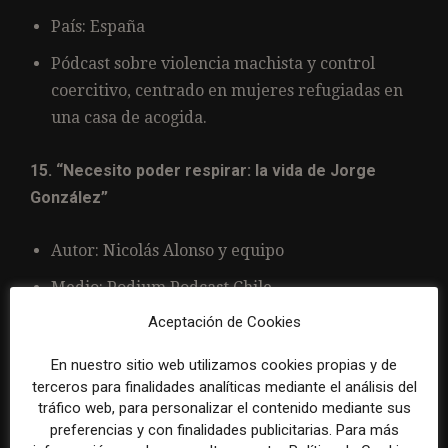
País: España
Pódcast sobre violencia machista y control
coercitivo, centrado en mujeres refugiadas en
una casa de acogida.
15. “Necesito poder respirar: la vida de Jorge
González”
Autor: Nicolás Alonso y equipo
Medio: Podium Podcast Chile
Aceptación de Cookies
País: Chile
Historia sonora sobre Jorge González, líder de
En nuestro sitio web utilizamos cookies propias y de
terceros para finalidades analíticas mediante el análisis del
Los Prisioneros, construida a partir de archivos
tráfico web, para personalizar el contenido mediante sus
inéditos y testimonios.
preferencias y con finalidades publicitarias. Para más