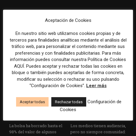
Aceptación de Cookies
En nuestro sitio web utilizamos cookies propias y de
terceros para finalidades analíticas mediante el análisis del
tráfico web, para personalizar el contenido mediante sus
Veinte ejemplos de uso de la
De herramienta interna a
preferencias y con finalidades publicitarias. Para más
IA en redacciones, productos
recurso para la
información puedes consultar nuestra Política de Cookies
y negocios periodísticos
sustentabilidad: el camino del
AQUÍ. Puedes aceptar y rechazar todas las cookies en
Desgrabador de Chequeado
bloque o también puedes aceptarlas de forma concreta,
modificar su selección o rechazar su uso pulsando
“Configuración de Cookies”.
Leer más
Configuración de
Aceptar todas
Rechazar todas
Cookies
La bolsa ha borrado hasta el
Los medios tienen audiencia,
98% del valor de algunos
pero no siempre comunidad: