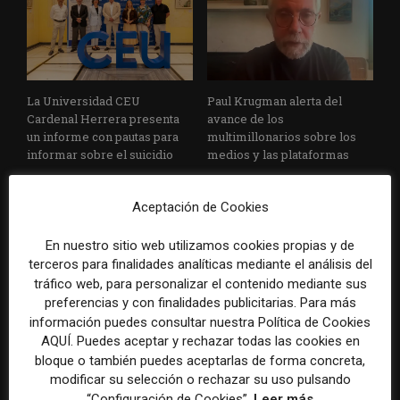
La Universidad CEU
Paul Krugman alerta del
Cardenal Herrera presenta
avance de los
un informe con pautas para
multimillonarios sobre los
informar sobre el suicidio
medios y las plataformas
Aceptación de Cookies
En nuestro sitio web utilizamos cookies propias y de
terceros para finalidades analíticas mediante el análisis del
tráfico web, para personalizar el contenido mediante sus
preferencias y con finalidades publicitarias. Para más
La Marea cierra 2025 con
El Premio Gabo 2026
información puedes consultar nuestra Política de Cookies
superávit, pero su
reconoce cinco historias de
AQUÍ. Puedes aceptar y rechazar todas las cookies en
cooperativa pierde 38.542
Brasil, España y El Salvador
bloque o también puedes aceptarlas de forma concreta,
euros
sobre el poder, la memoria y
modificar su selección o rechazar su uso pulsando
la violencia
“Configuración de Cookies”.
Leer más