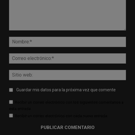
Comentario:
Nomb
Corr
elect
Sitio
web:
Guardar mis datos para la próxima vez que comente
Recibir un correo electrónico con los siguientes comentarios a
esta entrada.
Recibir un correo electrónico con cada nueva entrada.