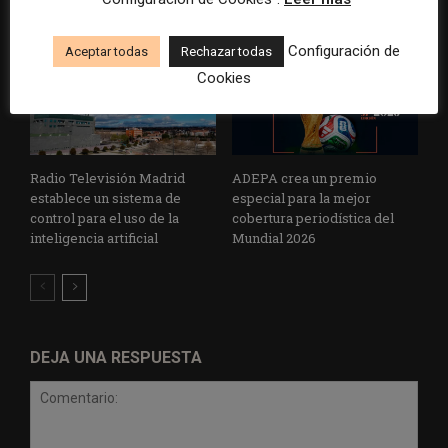
Configuración de
Aceptar todas
Rechazar todas
Cookies
Radio Televisión Madrid
ADEPA crea un premio
establece un sistema de
especial para la mejor
control para el uso de la
cobertura periodística del
inteligencia artificial
Mundial 2026
DEJA UNA RESPUESTA