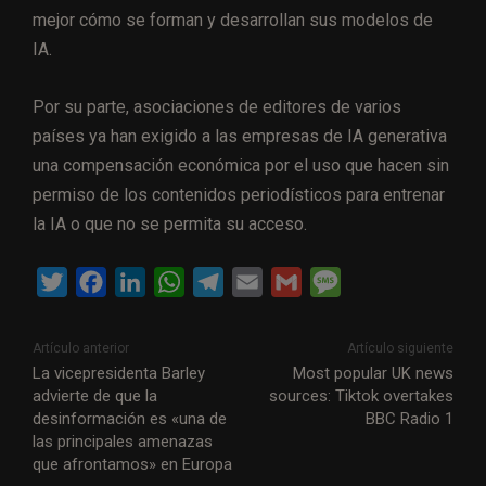
mejor cómo se forman y desarrollan sus modelos de
IA.
Por su parte, asociaciones de editores de varios
países ya han exigido a las empresas de IA generativa
una compensación económica por el uso que hacen sin
permiso de los contenidos periodísticos para entrenar
la IA o que no se permita su acceso.
T
F
L
W
T
E
G
M
w
a
i
h
e
m
m
e
i
c
n
a
l
a
a
s
Artículo anterior
Artículo siguiente
t
e
k
t
e
i
i
s
La vicepresidenta Barley
Most popular UK news
advierte de que la
sources: Tiktok overtakes
t
b
e
s
g
l
l
a
desinformación es «una de
BBC Radio 1
e
o
d
A
r
g
las principales amenazas
r
o
I
p
a
e
que afrontamos» en Europa