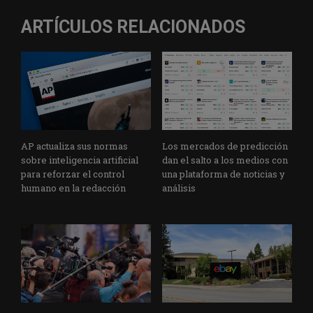
k
n
p
m
ARTÍCULOS RELACIONADOS
AP actualiza sus normas
Los mercados de predicción
sobre inteligencia artificial
dan el salto a los medios con
para reforzar el control
una plataforma de noticias y
humano en la redacción
análisis