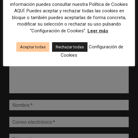
información puedes consultar nuestra Política de Cookies
AQUÍ. Puedes aceptar y rechazar todas las cookies en
bloque o también puedes aceptarlas de forma concreta,
modificar su selección o rechazar su uso pulsando
“Configuración de Cookies”.
Leer más
DEJA UNA RESPUESTA
Configuración de
Aceptar todas
Rechazar todas
Cookies
Comentario:
Nomb
Corr
elect
Sitio