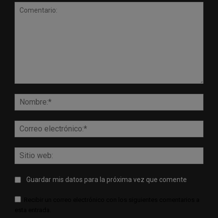
Comentario:
Nomb
Corr
elect
Sitio
web:
Guardar mis datos para la próxima vez que comente
Recibir un correo electrónico con los siguientes comentarios a
esta entrada.