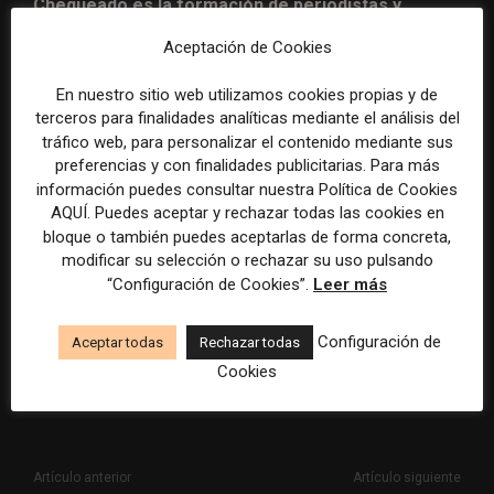
Chequeado es la formación de periodistas y
estudiantes de periodismo. Por eso quisimos
Aceptación de Cookies
aparte de lo que ya venimos haciendo desde el
Programa de Educación de Chequeado, que es dar
En nuestro sitio web utilizamos cookies propias y de
terceros para finalidades analíticas mediante el análisis del
cursos, capacitaciones, charlas, etcétera,
tráfico web, para personalizar el contenido mediante sus
incorporar otra forma más de comunicarnos con
preferencias y con finalidades publicitarias. Para más
este público
. Nuestra idea es compartir las
información puedes consultar nuestra Política de Cookies
experiencias que vamos teniendo en la utilización de
AQUÍ. Puedes aceptar y rechazar todas las cookies en
bloque o también puedes aceptarlas de forma concreta,
nuevos formatos, el descubrimiento de herramientas o
modificar su selección o rechazar su uso pulsando
bien creaciones mismas de herramientas que hace
“Configuración de Cookies”.
Leer más
Chequeado
desde su Programa de Innovación para
sumar un granito más a esta idea y este objetivo de
Configuración de
Aceptar todas
Rechazar todas
formar periodistas”.
Cookies
Artículo anterior
Artículo siguiente