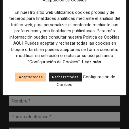
inteligencia artificial
Mundial 2026
En nuestro sitio web utilizamos cookies propias y de
terceros para finalidades analíticas mediante el análisis del
tráfico web, para personalizar el contenido mediante sus
preferencias y con finalidades publicitarias. Para más
DEJA UNA RESPUESTA
información puedes consultar nuestra Política de Cookies
AQUÍ. Puedes aceptar y rechazar todas las cookies en
bloque o también puedes aceptarlas de forma concreta,
modificar su selección o rechazar su uso pulsando
“Configuración de Cookies”.
Leer más
Configuración de
Aceptar todas
Rechazar todas
Cookies
Comentario:
Nomb
Corr
elect