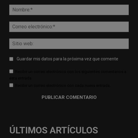
Comentario:
Nomb
Corr
elect
Sitio
web:
Guardar mis datos para la próxima vez que comente
Recibir un correo electrónico con los siguientes comentarios a
esta entrada.
Recibir un correo electrónico con cada nueva entrada.
ÚLTIMOS ARTÍCULOS