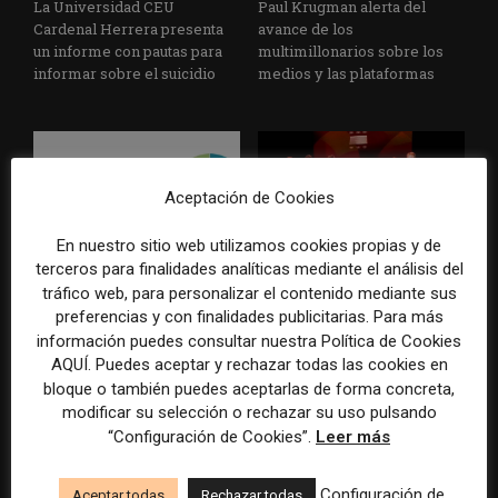
La Universidad CEU
Paul Krugman alerta del
Cardenal Herrera presenta
avance de los
un informe con pautas para
multimillonarios sobre los
informar sobre el suicidio
medios y las plataformas
Aceptación de Cookies
En nuestro sitio web utilizamos cookies propias y de
terceros para finalidades analíticas mediante el análisis del
La Marea cierra 2025 con
El Premio Gabo 2026
tráfico web, para personalizar el contenido mediante sus
superávit, pero su
reconoce cinco historias de
preferencias y con finalidades publicitarias. Para más
cooperativa pierde 38.542
Brasil, España y El Salvador
información puedes consultar nuestra Política de Cookies
euros
sobre el poder, la memoria y
AQUÍ. Puedes aceptar y rechazar todas las cookies en
la violencia
bloque o también puedes aceptarlas de forma concreta,
modificar su selección o rechazar su uso pulsando
“Configuración de Cookies”.
Leer más
Configuración de
Aceptar todas
Rechazar todas