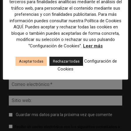
DEJA UNA RESPUESTA
terceros para finalidades analíticas mediante el análisis del
tráfico web, para personalizar el contenido mediante sus
preferencias y con finalidades publicitarias. Para más
información puedes consultar nuestra Política de Cookies
AQUÍ. Puedes aceptar y rechazar todas las cookies en
bloque o también puedes aceptarlas de forma concreta,
modificar su selección o rechazar su uso pulsando
“Configuración de Cookies”.
Leer más
Comentario:
Configuración de
Aceptar todas
Rechazar todas
Nomb
Cookies
Corr
elect
Sitio
web:
Guardar mis datos para la próxima vez que comente
Recibir un correo electrónico con los siguientes comentarios a