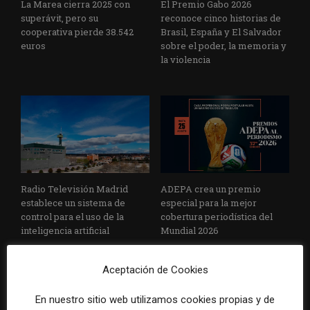
La Marea cierra 2025 con
El Premio Gabo 2026
superávit, pero su
reconoce cinco historias de
cooperativa pierde 38.542
Brasil, España y El Salvador
euros
sobre el poder, la memoria y
la violencia
Radio Televisión Madrid
ADEPA crea un premio
establece un sistema de
especial para la mejor
control para el uso de la
cobertura periodística del
inteligencia artificial
Mundial 2026
Aceptación de Cookies
En nuestro sitio web utilizamos cookies propias y de