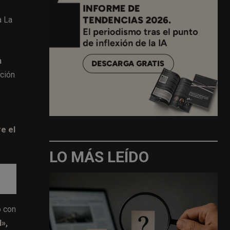
a La
n
ación
e el
LO MÁS LEÍDO
o con
l»,