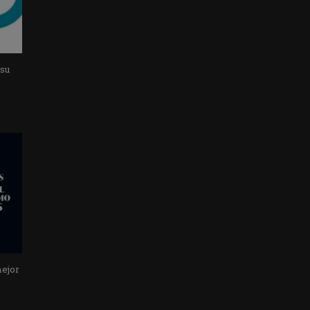
 su
mejor