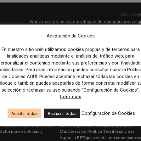
Artículo sig
a
Nuevos retos en las estrategias de suscripciones digi
Aceptación de Cookies
En nuestro sitio web utilizamos cookies propias y de terceros para
finalidades analíticas mediante el análisis del tráfico web, para
personalizar el contenido mediante sus preferencias y con finalidade
publicitarias. Para más información puedes consultar nuestra Polític
de Cookies AQUÍ. Puedes aceptar y rechazar todas las cookies en
bloque o también puedes aceptarlas de forma concreta, modificar s
selección o rechazar su uso pulsando “Configuración de Cookies”.
Leer más
Configuración de Cookies
Aceptar todas
Rechazar todas
edicción dan el salto a los
Los Colegios de Periodistas piden al
taforma de noticias y
Ministerio de Política Territorial y a la
Agencia EFE que rectifiquen convocatori