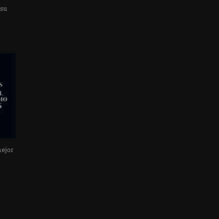
 su
mejor