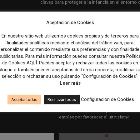
claves para proteger a la infancia en el entorno d
Aceptación de Cookies
En nuestro sitio web utilizamos cookies propias y de terceros para
finalidades analíticas mediante el análisis del tráfico web, para
personalizar el contenido mediante sus preferencias y con finalidade
publicitarias. Para más información puedes consultar nuestra Polític
de Cookies AQUÍ. Puedes aceptar y rechazar todas las cookies en
bloque o también puedes aceptarlas de forma concreta, modificar s
selección o rechazar su uso pulsando “Configuración de Cookies”.
Leer más
edicción dan el salto a los
Los Colegios de Periodistas piden al
Configuración de Cookies
Aceptar todas
Rechazar todas
taforma de noticias y
Ministerio de Política Territorial y a la
Agencia EFE que rectifiquen convocatori
empleo por favorecer el intrusismo