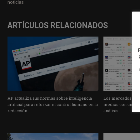
noticias
ARTÍCULOS RELACIONADOS
AP actualiza sus normas sobre inteligencia
Los mercados de pr
artificial para reforzar el control humano en la
medios con una pla
redacción
análisis