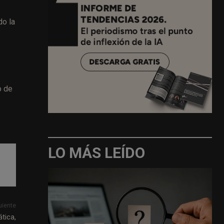
do la
o de
LO MÁS LEÍDO
uiente
tica,