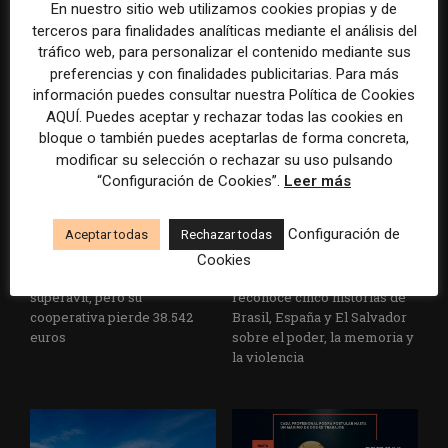
En nuestro sitio web utilizamos cookies propias y de
La Universidad CEU
Paul Krugman alerta del
terceros para finalidades analíticas mediante el análisis del
Cardenal Herrera presenta
avance de los
tráfico web, para personalizar el contenido mediante sus
un informe con pautas para
multimillonarios sobre los
preferencias y con finalidades publicitarias. Para más
informar sobre el suicidio
medios y las plataformas
información puedes consultar nuestra Política de Cookies
AQUÍ. Puedes aceptar y rechazar todas las cookies en
bloque o también puedes aceptarlas de forma concreta,
modificar su selección o rechazar su uso pulsando
“Configuración de Cookies”.
Leer más
Configuración de
Aceptar todas
Rechazar todas
Cookies
La Marea cierra 2025 con
El Premio Gabo 2026
superávit, pero su
reconoce cinco historias de
cooperativa pierde 38.542
Brasil, España y El Salvador
euros
sobre el poder, la memoria y
la violencia