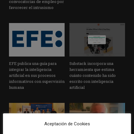
convocatorias de empleo por
favorecer el intrusismo
EFE publica una guía para
Substack incorpora una
integrar la inteligencia
herramienta que estima
artificial en sus procesos
cuánto contenido ha sido
informativos con supervisión
escrito con inteligencia
humana
artificial
Aceptación de Cookies