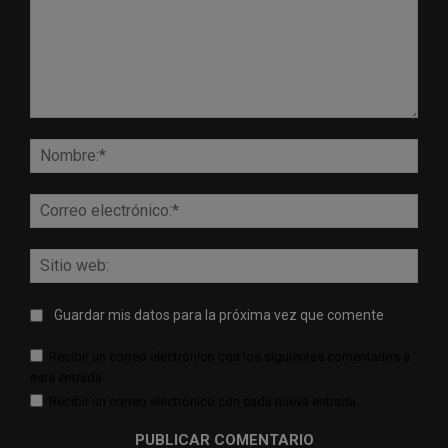
Comentario:
Nomb
Corr
elect
Sitio
web:
Guardar mis datos para la próxima vez que comente
Recibir un correo electrónico con los siguientes comentarios a
esta entrada.
Recibir un correo electrónico con cada nueva entrada.