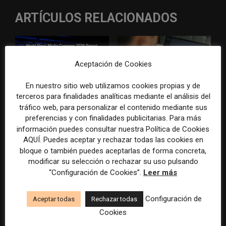
ARTÍCULOS RELACIONADOS
Aceptación de Cookies
En nuestro sitio web utilizamos cookies propias y de
terceros para finalidades analíticas mediante el análisis del
WAN-IFRA reúne las
Veinte ejemplos de uso de la
tráfico web, para personalizar el contenido mediante sus
principales estrategias de los
IA en redacciones, productos
preferencias y con finalidades publicitarias. Para más
medios ante la IA, la pérdida
y negocios periodísticos
información puedes consultar nuestra Política de Cookies
de ingresos y los cambios de
AQUÍ. Puedes aceptar y rechazar todas las cookies en
consumo
bloque o también puedes aceptarlas de forma concreta,
modificar su selección o rechazar su uso pulsando
“Configuración de Cookies”.
Leer más
Configuración de
Aceptar todas
Rechazar todas
Cookies