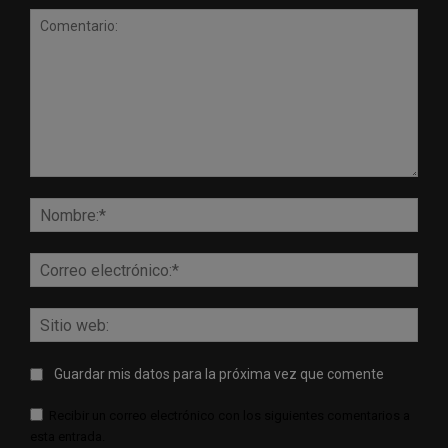
Comentario:
Nomb
Corr
elect
Sitio
web:
Guardar mis datos para la próxima vez que comente
Recibir un correo electrónico con los siguientes comentarios a
esta entrada.