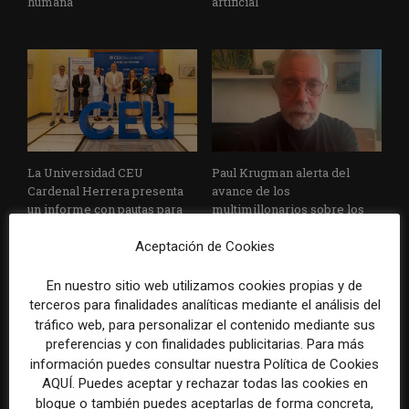
humana
artificial
La Universidad CEU
Paul Krugman alerta del
Cardenal Herrera presenta
avance de los
un informe con pautas para
multimillonarios sobre los
informar sobre el suicidio
medios y las plataformas
Aceptación de Cookies
En nuestro sitio web utilizamos cookies propias y de
terceros para finalidades analíticas mediante el análisis del
tráfico web, para personalizar el contenido mediante sus
preferencias y con finalidades publicitarias. Para más
información puedes consultar nuestra Política de Cookies
AQUÍ. Puedes aceptar y rechazar todas las cookies en
La Marea cierra 2025 con
El Premio Gabo 2026
bloque o también puedes aceptarlas de forma concreta,