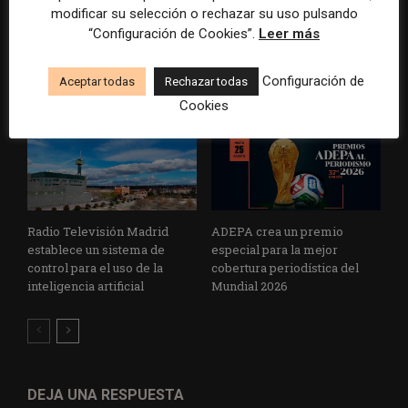
superávit, pero su
reconoce cinco historias de
modificar su selección o rechazar su uso pulsando
cooperativa pierde 38.542
Brasil, España y El Salvador
“Configuración de Cookies”.
Leer más
euros
sobre el poder, la memoria y
la violencia
Configuración de
Aceptar todas
Rechazar todas
Cookies
Radio Televisión Madrid
ADEPA crea un premio
establece un sistema de
especial para la mejor
control para el uso de la
cobertura periodística del
inteligencia artificial
Mundial 2026
DEJA UNA RESPUESTA