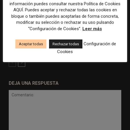
información puedes consultar nuestra Política de Cookies
AQUÍ. Puedes aceptar y rechazar todas las cookies en
bloque o también puedes aceptarlas de forma concreta,
modificar su selección o rechazar su uso pulsando
“Configuración de Cookies”.
Leer más
Radio Televisión Madrid
ADEPA crea un premio
establece un sistema de
especial para la mejor
control para el uso de la
cobertura periodística del
Configuración de
Aceptar todas
Rechazar todas
inteligencia artificial
Mundial 2026
Cookies
DEJA UNA RESPUESTA