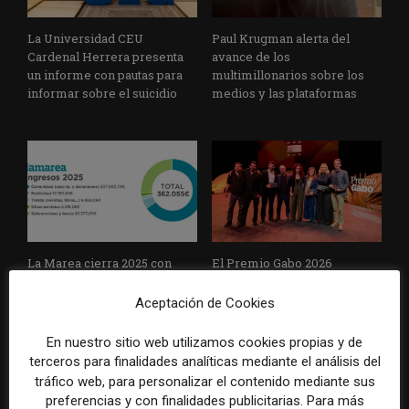
La Universidad CEU
Paul Krugman alerta del
Cardenal Herrera presenta
avance de los
un informe con pautas para
multimillonarios sobre los
informar sobre el suicidio
medios y las plataformas
La Marea cierra 2025 con
El Premio Gabo 2026
superávit, pero su
reconoce cinco historias de
cooperativa pierde 38.542
Brasil, España y El Salvador
Aceptación de Cookies
euros
sobre el poder, la memoria y
la violencia
En nuestro sitio web utilizamos cookies propias y de
terceros para finalidades analíticas mediante el análisis del
tráfico web, para personalizar el contenido mediante sus
preferencias y con finalidades publicitarias. Para más