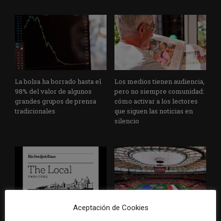
La bolsa ha borrado hasta el
Los medios tienen audiencia,
98% del valor de algunos
pero no siempre comunidad:
grandes grupos de prensa
cómo activar a los lectores
tradicionales
que siguen las noticias en
silencio
Aceptación de Cookies
El buzón como nueva
Cómo adelantarse a los