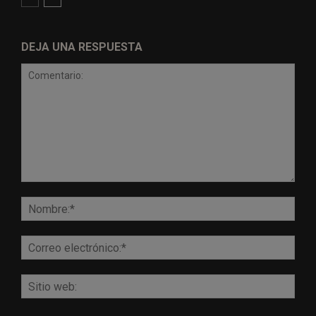
DEJA UNA RESPUESTA
Comentario:
Nomb
Corr
elect
Sitio
web: