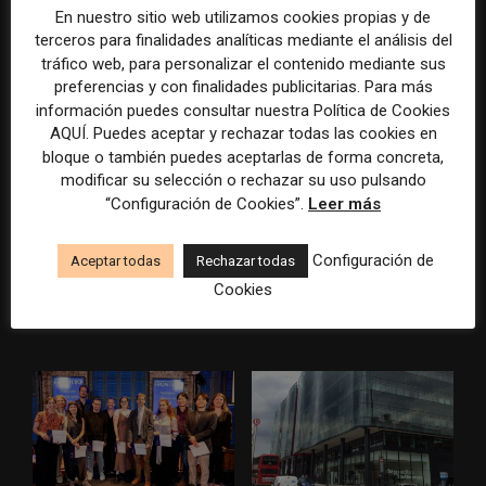
portada: la estrategia de los
resúmenes con IA de Google
En nuestro sitio web utilizamos cookies propias y de
medios para conquistar
en las noticias de última hora:
terceros para finalidades analíticas mediante el análisis del
ciudad a ciudad
el ejemplo de USA Today
tráfico web, para personalizar el contenido mediante sus
durante el Mundial de...
preferencias y con finalidades publicitarias. Para más
información puedes consultar nuestra Política de Cookies
AQUÍ. Puedes aceptar y rechazar todas las cookies en
bloque o también puedes aceptarlas de forma concreta,
modificar su selección o rechazar su uso pulsando
“Configuración de Cookies”.
Leer más
Configuración de
Aceptar todas
Rechazar todas
Cuando el lector ya no llega
Usar la IA solo para producir
Cookies
al medio, el medio tiene que
más rápido no transformará
llegar a sus rutinas
el periodismo