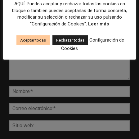
AQUÍ. Puedes aceptar y rechazar todas las cookies en
bloque o también puedes aceptarlas de forma concreta,
modificar su selección o rechazar su uso pulsando
DEJA UNA RESPUESTA
“Configuración de Cookies”.
Leer más
Configuración de
Aceptar todas
Rechazar todas
Cookies
Comentario:
Nomb
Corr
elect
Sitio
web: