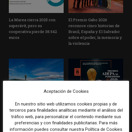
La Marea cierra 2025 con
El Premio Gabo 2026
superávit, pero su
reconoce cinco historias de
cooperativa pierde 38.542
Brasil, España y El Salvador
euros
sobre el poder, la memoria y
la violencia
Aceptación de Cookies
Radio Televisión Madrid
ADEPA crea un premio
En nuestro sitio web utilizamos cookies propias y de
establece un sistema de
especial para la mejor
control para el uso de la
cobertura periodística del
terceros para finalidades analíticas mediante el análisis del
inteligencia artificial
Mundial 2026
tráfico web, para personalizar el contenido mediante sus
preferencias y con finalidades publicitarias. Para más
información puedes consultar nuestra Política de Cookies