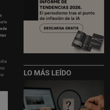
a
parte
ueda
onas
ifra
umo
LO MÁS LEÍDO
eis