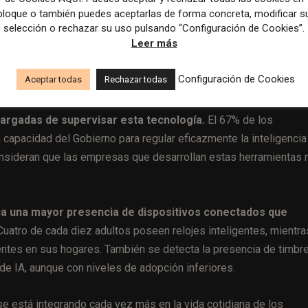
s.
bloque o también puedes aceptarlas de forma concreta, modificar s
selección o rechazar su uso pulsando “Configuración de Cookies”.
Leer más
a producir entretenimiento y ficción con proyección
Configuración de Cookies
Aceptar todas
Rechazar todas
cargadas de supervisar esta tecnología.
El 67% de los
 capacidad del Gobierno para regular eficazmente la inteligencia
consideran que las empresas que desarrollan estas herramientas 
fica una mayor presencia de dispositivos conectados que
uatro de cada diez adultos poseen relojes inteligentes, mientra
entes en sus hogares. También se detecta la presencia de timbr
de IA, aunque con niveles de adopción inferiores.
l se está integrando cada vez más en la vida cotidiana de los