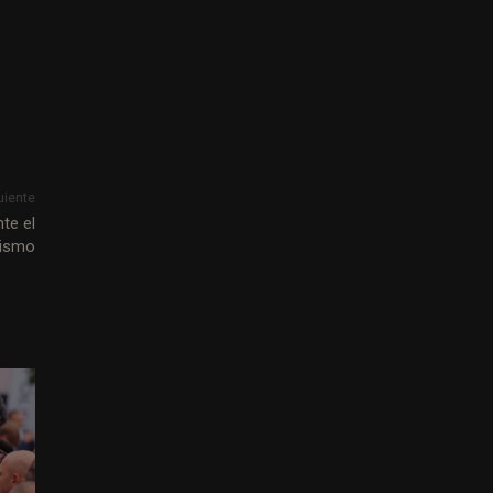
uiente
te el
dismo