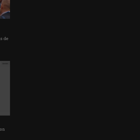
as de
con