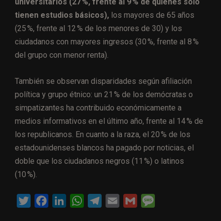
universitarios (27 %, frente al 9 % de quienes solo
tienen estudios básicos),
los mayores de 65 años
(25 %, frente al 12 % de los menores de 30) y los
ciudadanos con mayores ingresos (30 %, frente al 8 %
del grupo con menor renta).
También se observan disparidades según afiliación
política y grupo étnico: un 21 % de los demócratas o
simpatizantes ha contribuido económicamente a
medios informativos en el último año, frente al 14 % de
los republicanos. En cuanto a la raza, el 20 % de los
estadounidenses blancos ha pagado por noticias, el
doble que los ciudadanos negros (11 %) o latinos
(10 %).
T
F
L
W
T
E
G
M
w
a
i
h
e
m
m
e