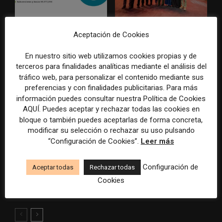
La Marea cierra 2025 con
El Premio Gabo 2026
Aceptación de Cookies
superávit, pero su
reconoce cinco historias de
cooperativa pierde 38.542
Brasil, España y El Salvador
En nuestro sitio web utilizamos cookies propias y de
euros
sobre el poder, la memoria y
terceros para finalidades analíticas mediante el análisis del
la violencia
tráfico web, para personalizar el contenido mediante sus
preferencias y con finalidades publicitarias. Para más
información puedes consultar nuestra Política de Cookies
AQUÍ. Puedes aceptar y rechazar todas las cookies en
bloque o también puedes aceptarlas de forma concreta,
modificar su selección o rechazar su uso pulsando
“Configuración de Cookies”.
Leer más
Radio Televisión Madrid
ADEPA crea un premio
Configuración de
Aceptar todas
Rechazar todas
establece un sistema de
especial para la mejor
Cookies
control para el uso de la
cobertura periodística del
inteligencia artificial
Mundial 2026