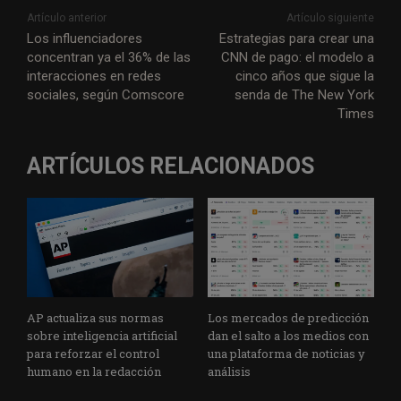
i
c
n
a
l
a
a
s
Artículo anterior
Artículo siguiente
t
e
k
t
e
i
i
s
Los influenciadores
Estrategias para crear una
concentran ya el 36% de las
CNN de pago: el modelo a
t
b
e
s
g
l
l
a
interacciones en redes
cinco años que sigue la
e
o
d
A
r
g
sociales, según Comscore
senda de The New York
r
o
I
p
a
e
Times
k
n
p
m
ARTÍCULOS RELACIONADOS
AP actualiza sus normas
Los mercados de predicción
sobre inteligencia artificial
dan el salto a los medios con
para reforzar el control
una plataforma de noticias y
humano en la redacción
análisis