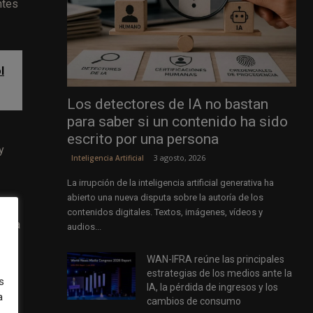
ntes
l
Los detectores de IA no bastan
para saber si un contenido ha sido
escrito por una persona
y
3 agosto, 2026
Inteligencia Artificial
La irrupción de la inteligencia artificial generativa ha
abierto una nueva disputa sobre la autoría de los
la
contenidos digitales. Textos, imágenes, vídeos y
mo la
audios...
ico.
WAN-IFRA reúne las principales
estrategias de los medios ante la
s
IA, la pérdida de ingresos y los
a
dos,
cambios de consumo