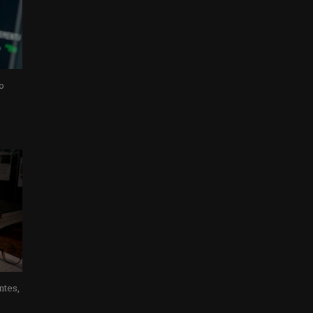
o
ntes,