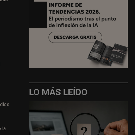
l
LO MÁS LEÍDO
edios
 la