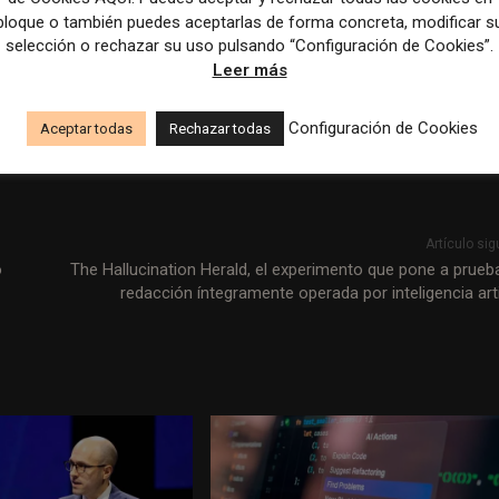
iones estratégicas de las propias organizaciones y del
bloque o también puedes aceptarlas de forma concreta, modificar s
formativo.
selección o rechazar su uso pulsando “Configuración de Cookies”.
Leer más
 Media Consumption: Charting the Futures of Journalism.
Journalis
7469
Configuración de Cookies
Aceptar todas
Rechazar todas
Artículo sig
o
The Hallucination Herald, el experimento que pone a prueb
redacción íntegramente operada por inteligencia artif