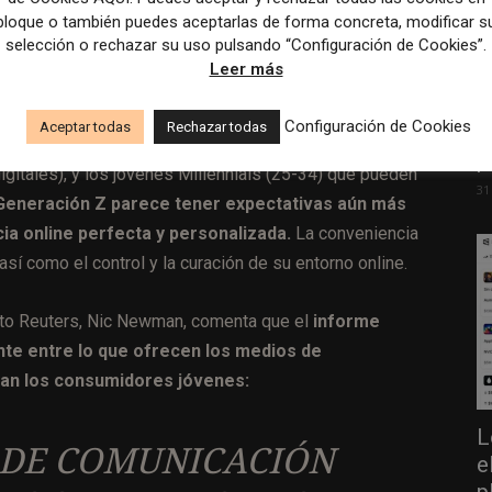
bloque o también puedes aceptarlas de forma concreta, modificar s
selección o rechazar su uso pulsando “Configuración de Cookies”.
Leer más
V
Configuración de Cookies
Aceptar todas
Rechazar todas
r
titudes entre la Generación Z ‘ (entre 18 y 24 años, la
p
gitales), y los jóvenes Millennials (25-34) que pueden
31
Generación Z parece tener expectativas aún más
cia online perfecta y personalizada.
La conveniencia
 así como el control y la curación de su entorno online.
ituto Reuters, Nic Newman, comenta que el
informe
te entre lo que ofrecen los medios de
can los consumidores jóvenes:
L
 DE COMUNICACIÓN
e