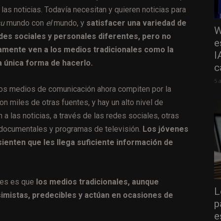
las noticias. Todavía necesitan y quieren noticias para
su
mundo con
el
mundo, y
satisfacer una variedad de
W
es sociales y personales diferentes, pero no
e
mente ven a los medios tradicionales como la
I
a única forma de hacerlo.
c
5 
os medios de comunicación ahora compiten por la
on miles de otras fuentes, y hay un alto nivel de
 a las noticias, a través de las redes sociales, otras
 documentales y programas de televisión.
Los jóvenes
sienten que les llega suficiente información de
enes es que
los medios tradicionales, aunque
L
imistas, predecibles y actúan en ocasiones de
p
e