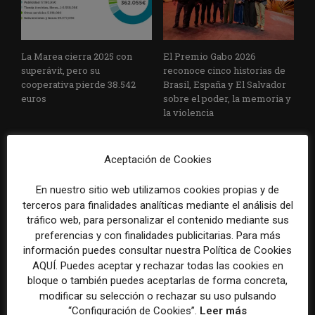
La Marea cierra 2025 con
El Premio Gabo 2026
superávit, pero su
reconoce cinco historias de
cooperativa pierde 38.542
Brasil, España y El Salvador
euros
sobre el poder, la memoria y
la violencia
Aceptación de Cookies
En nuestro sitio web utilizamos cookies propias y de
terceros para finalidades analíticas mediante el análisis del
tráfico web, para personalizar el contenido mediante sus
preferencias y con finalidades publicitarias. Para más
Radio Televisión Madrid
ADEPA crea un premio
información puedes consultar nuestra Política de Cookies
establece un sistema de
especial para la mejor
AQUÍ. Puedes aceptar y rechazar todas las cookies en
control para el uso de la
cobertura periodística del
bloque o también puedes aceptarlas de forma concreta,
inteligencia artificial
Mundial 2026
modificar su selección o rechazar su uso pulsando
“Configuración de Cookies”.
Leer más