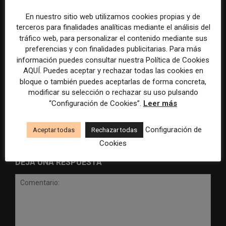
En nuestro sitio web utilizamos cookies propias y de
terceros para finalidades analíticas mediante el análisis del
tráfico web, para personalizar el contenido mediante sus
preferencias y con finalidades publicitarias. Para más
información puedes consultar nuestra Política de Cookies
AQUÍ. Puedes aceptar y rechazar todas las cookies en
Radio Televisión Madrid
ADEPA crea un premio
bloque o también puedes aceptarlas de forma concreta,
establece un sistema de
especial para la mejor
control para el uso de la
cobertura periodística del
modificar su selección o rechazar su uso pulsando
inteligencia artificial
Mundial 2026
“Configuración de Cookies”.
Leer más
Configuración de
Aceptar todas
Rechazar todas
Cookies
DEJA UNA RESPUESTA