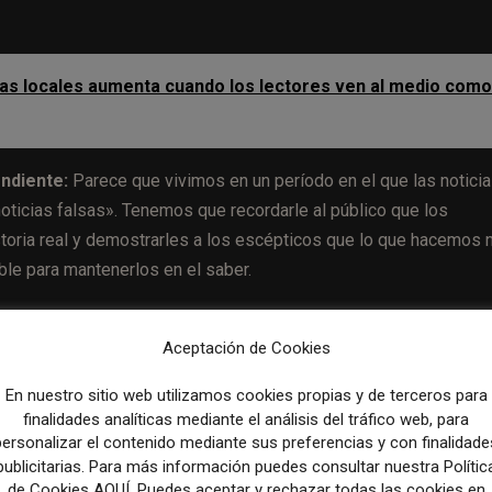
cias locales aumenta cuando los lectores ven al medio como
endiente:
Parece que vivimos en un período en el que las notici
oticias falsas». Tenemos que recordarle al público que los
storia real y demostrarles a los escépticos que lo que hacemos 
ble para mantenerlos en el saber.
o puede afectar en el futuro a los periódicos?
Aceptación de Cookies
ispuestos a pagar por nuestro contenido nos ayuda a asignar m
En nuestro sitio web utilizamos cookies propias y de terceros para
es, negocios, arte y entretenimiento, y esto no tiene rival. Sabe
finalidades analíticas mediante el análisis del tráfico web, para
personalizar el contenido mediante sus preferencias y con finalidade
eractuar con ellos y escuchar sus ideas y comentarios
publicitarias. Para más información puedes consultar nuestra Polític
n nuestros lectores más leales e investidos.
de Cookies AQUÍ. Puedes aceptar y rechazar todas las cookies en