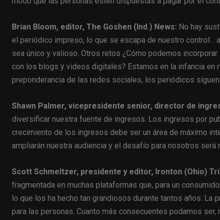
modo que las personas estén dispuestas a pagar por el conten
Brian Bloom, editor, The Goshen (Ind.) News:
No hay susti
el periódico impreso, lo que se escapa de nuestro control… 
sea único y valioso. Otros retos ¿Cómo podemos incorporar 
con los blogs y videos digitales? Estamos en la infancia en r
preponderancia de las redes sociales, los periódicos siguen s
Shawn Palmer, vicepresidente senior, director de ingre
diversificar nuestra fuente de ingresos. Los ingresos por pub
crecimiento de los ingresos debe ser un área de máximo int
ampliarán nuestra audiencia y el desafío para nosotros será
Scott Schmeltzer, presidente y editor, Ironton (Ohio) Tr
fragmentada en muchas plataformas que, para un consumidor
lo que los ha hecho tan grandiosos durante tantos años. La pr
para las personas. Cuanto más consecuentes podamos ser, m