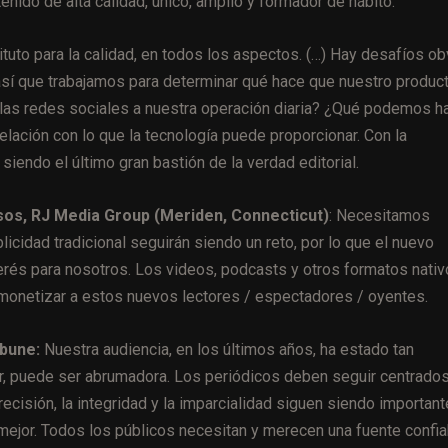
ido de alta calidad, único, amplio y formador de hábito.
tuto para la calidad, en todos los aspectos. (…) Hay desafíos ob
así que trabajamos para determinar qué hace que nuestro produc
las redes sociales a nuestra operación diaria? ¿Qué podemos h
elación con lo que la tecnología puede proporcionar. Con la
iendo el último gran bastión de la verdad editorial.
sos, RJ Media Group (Meriden, Connecticut)
: Necesitamos
licidad tradicional seguirán siendo un reto, por lo que el nuevo
erés para nosotros. Los videos, podcasts y otros formatos nati
 monetizar a estos nuevos lectores / espectadores / oyentes.
ibune:
Nuestra audiencia, en los últimos años, ha estado tan
, puede ser abrumadora. Los periódicos deben seguir centrado
ecisión, la integridad y la imparcialidad siguen siendo importan
ejor. Todos los públicos necesitan y merecen una fuente confia