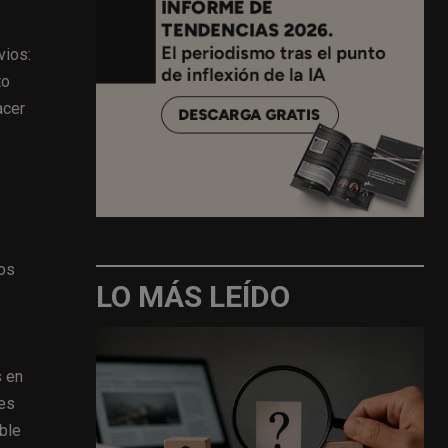
vios:
to
acer
vos
LO MÁS LEÍDO
s en
tes
ble