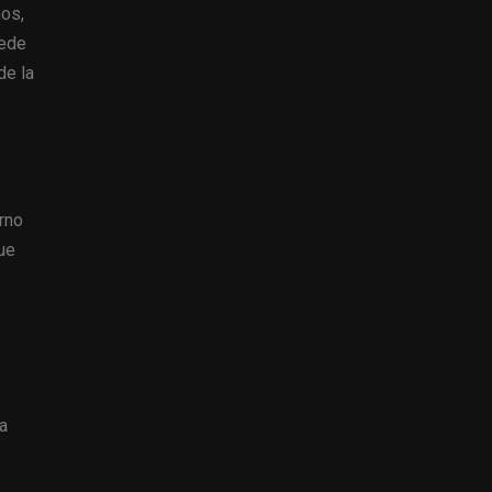
mos,
uede
de la
rno
ue
 a