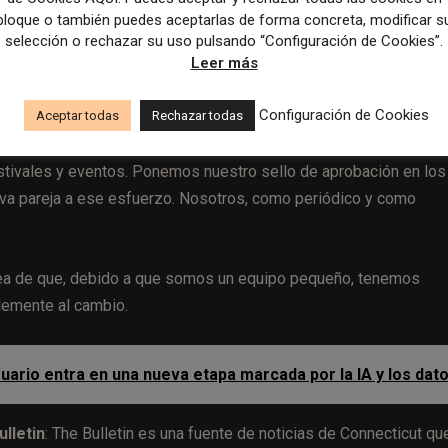
bloque o también puedes aceptarlas de forma concreta, modificar s
o, ¿cuáles serían? ¿Cuáles considera que son las debilidades
selección o rechazar su uso pulsando “Configuración de Cookies”.
Leer más
 cambiado de aquí a 2020?
Configuración de Cookies
idades a las que servimos, tanto en cobertura de noticias como 
Aceptar todas
Rechazar todas
ral en Main Street. Ayudamos a recaudar dinero para organizaci
tivales y eventos. Ponemos nuestro sello de aprobación en los
d va pareja a ese esfuerzo. Nosotros, como periódico y como
dea de que, debido a que somos un equipo pequeño, tenemos
lemente al cambio.
uario entra en una nueva etapa marcada por la IA y los dat
lletin
: The Bulletin es una fuente de noticias de Connecticut qu