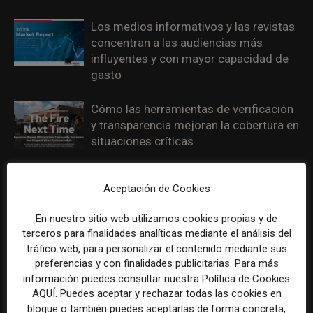
Los medios informativos y las revistas
concentran a las audiencias más
influyentes y con mayor capacidad de
gasto
Cómo las herramientas de verificación
y transparencia mejoran la cobertura en
situaciones críticas
Los mejores trabajos de periodismo de
Aceptación de Cookies
datos de 2025 confirman su papel
clave para explicar guerras, clima,
En nuestro sitio web utilizamos cookies propias y de
inteligencia artificial y desinformación
terceros para finalidades analíticas mediante el análisis del
tráfico web, para personalizar el contenido mediante sus
Las televisiones locales se juegan su
preferencias y con finalidades publicitarias. Para más
supervivencia si no priorizan el vídeo
información puedes consultar nuestra Política de Cookies
digital para jóvenes
AQUÍ. Puedes aceptar y rechazar todas las cookies en
bloque o también puedes aceptarlas de forma concreta,