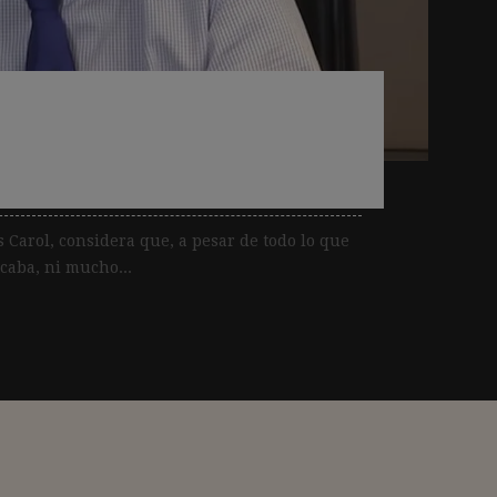
 periodismo no se
 menos»
s Carol, considera que, a pesar de todo lo que
caba, ni mucho...