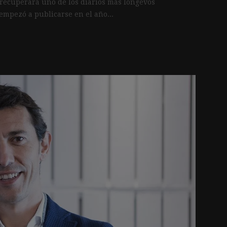
recuperará uno de los diarios más longevos
empezó a publicarse en el año...