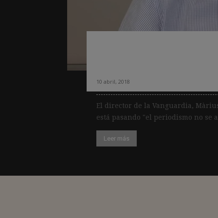
Màrius Carol: «El
acaba, ni mucho
10 abril, 2018
El director de la Vanguardia, Màriu
está pasando "el periodismo no se a
Leer más