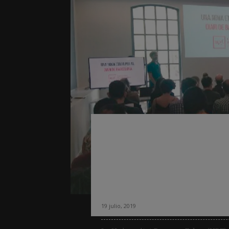
La Universitat P
«Diari de Barcelo
un medio diario e
estudiantes
19 julio, 2019