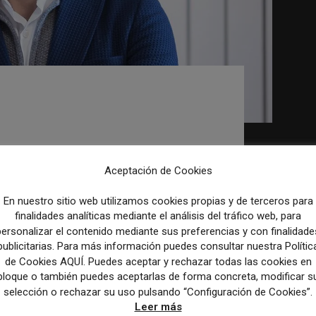
o es lo más complicado
ción de un medio»
Aceptación de Cookies
nsformación digital de medios y en periodismo
ultor digital y profesor titular de
En nuestro sitio web utilizamos cookies propias y de terceros para
finalidades analíticas mediante el análisis del tráfico web, para
personalizar el contenido mediante sus preferencias y con finalidade
publicitarias. Para más información puedes consultar nuestra Polític
de Cookies AQUÍ. Puedes aceptar y rechazar todas las cookies en
bloque o también puedes aceptarlas de forma concreta, modificar s
selección o rechazar su uso pulsando “Configuración de Cookies”.
Leer más