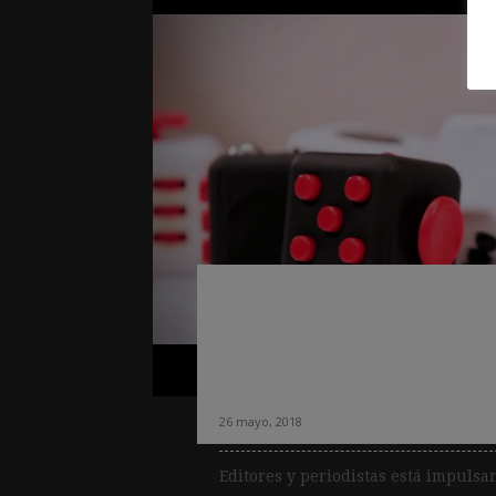
Impulsan un medi
lectores «no escla
actualidad»
26 mayo, 2018
Editores y periodistas está impul