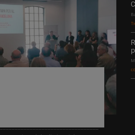
C
B
T
R
p
M
c
ompeu Fabra recupera
na» para convertirlo en
laborado por