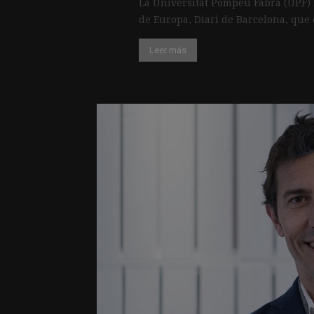
La Universitat Pompeu Fabra (UPF) 
de Europa, Diari de Barcelona, que 
Leer más