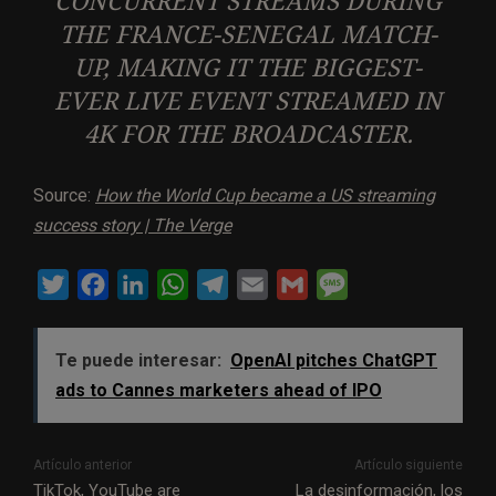
CONCURRENT STREAMS DURING
THE FRANCE-SENEGAL MATCH-
UP, MAKING IT THE BIGGEST-
EVER LIVE EVENT STREAMED IN
4K FOR THE BROADCASTER.
Source:
How the World Cup became a US streaming
success story | The Verge
T
F
L
W
T
E
G
M
w
a
i
h
e
m
m
e
i
c
n
a
l
a
a
s
Te puede interesar:
OpenAI pitches ChatGPT
t
e
k
t
e
i
i
s
ads to Cannes marketers ahead of IPO
t
b
e
s
g
l
l
a
e
o
d
A
r
g
Artículo anterior
Artículo siguiente
r
o
I
p
a
e
TikTok, YouTube are
La desinformación, los