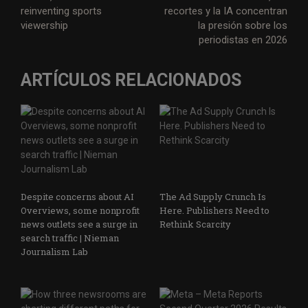
k
n
p
m
reinventing sports
recortes y la IA concentran
viewership
la presión sobre los
periodistas en 2026
ARTÍCULOS RELACIONADOS
Despite concerns about AI
The Ad Supply Crunch Is
Overviews, some nonprofit
Here. Publishers Need to
news outlets see a surge in
Rethink Scarcity
search traffic | Nieman
Journalism Lab