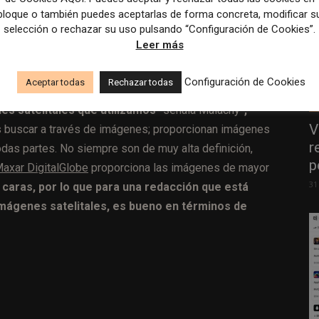
bloque o también puedes aceptarlas de forma concreta, modificar s
selección o rechazar su uso pulsando “Configuración de Cookies”.
Leer más
Configuración de Cookies
Aceptar todas
Rechazar todas
s satelitales que utilizamos
-señala Malachy-
,
V
 buscar a través de imágenes; proporcionan imágenes
r
odas partes. No siempre son de muy alta definición,
p
axar DigitalGlobe
proporciona las imágenes de mayor
31
caras, por lo que para una redacción que está
mágenes satelitales, es bueno en términos de