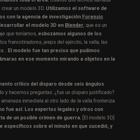
y crear un modelo 3D.
Utilizamos el software de
os con la agencia de investigación
Forensic
esarrollar el modelo 3D en
Blender
, que es un
aje que teníamos,
esbozamos algunos de los
os francotiradores, jeeps del ejército, la valla, las
rca…
El modelo fue tan preciso que pudimos
 cámaras en ese momento mirando a objetos en la
to crítico del disparo desde seis ángulos
do y hacernos preguntas: ¿fue un disparo justificado?
 amenaza inmediata al otro lado de la valla fronteriza
no fue así. Los expertos legales y otros con
ta de un posible crimen de guerra.
[El modelo 3D]
e específicos sobre el minuto en que sucedió, y