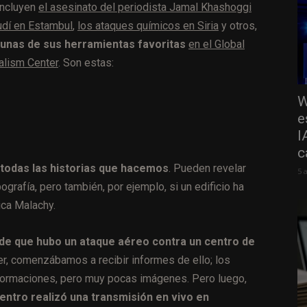
incluyen
el asesinato del periodista Jamal Khashoggi
udí en Estambul
,
los ataques químicos en Siria
y otros,
gunas de sus herramientas favoritas
en el Global
alism Center
. Son estas:
W
e
I
c
 todas las historias que hacemos
. Pueden revelar
5 
grafía, pero también, por ejemplo, si un edificio ha
ica Malachy.
 de que hubo un ataque aéreo contra un centro de
ter, comenzábamos a recibir informes de ello; los
informaciones, pero muy pocas imágenes. Pero luego,
centro realizó una transmisión en vivo en