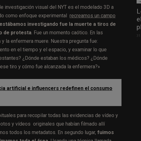
de investigación visual del NYT es el modelado 3D a
L
sado como enfoque experimental
recreamos un campo
e
 estábamos investigando fue la muerte a tiros de
p
o de protesta
. Fue un momento caótico. En las
31
 y la enfermera muere. Nuestra pregunta fue:
o en el tiempo y el espacio, y examinar lo que
festantes? ¿Dónde estaban los médicos? ¿Dónde
ese tiro y cómo fue alcanzada la enfermera?»
cia artificial e influencers redefinen el consumo
ituales para recopilar todas las evidencias de vídeo y
otos y vídeos originales que habían filmado allí
amos todos los metadatos. En segundo lugar,
fuimos
filmamos toda el área.
Usando una técnica llamada