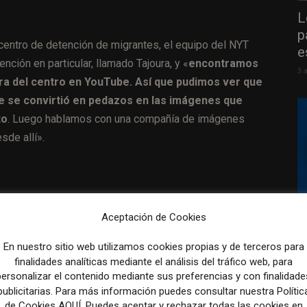
L
p
l centro de detención de migrantes, el equipo del NYT
e
ción en particular, llamado Tajoura, y «
encontramos
3 
ura del centro en YouTube. Así que pudimos ver que
e se convirtió en pedazos en las imágenes que
to
. Luego hablamos con una compañía de imágenes
sde allí».
Aceptación de Cookies
A
i
En nuestro sitio web utilizamos cookies propias y de terceros para
e
finalidades analíticas mediante el análisis del tráfico web, para
personalizar el contenido mediante sus preferencias y con finalidade
31
publicitarias. Para más información puedes consultar nuestra Polític
de Cookies AQUÍ. Puedes aceptar y rechazar todas las cookies en