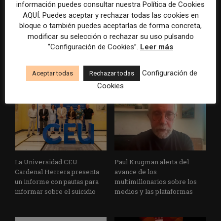
información puedes consultar nuestra Política de Cookies
AQUÍ. Puedes aceptar y rechazar todas las cookies en
bloque o también puedes aceptarlas de forma concreta,
EFE publica una guía para
Substack incorpora una
modificar su selección o rechazar su uso pulsando
integrar la inteligencia
herramienta que estima
“Configuración de Cookies”.
Leer más
artificial en sus procesos
cuánto contenido ha sido
informativos con supervisión
escrito con inteligencia
humana
artificial
Configuración de
Aceptar todas
Rechazar todas
Cookies
La Universidad CEU
Paul Krugman alerta del
Cardenal Herrera presenta
avance de los
un informe con pautas para
multimillonarios sobre los
informar sobre el suicidio
medios y las plataformas