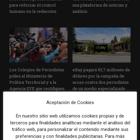
para reforzar el control
una plataforma de noticias y
humano en la redacción
análisis
Los Colegios de Periodistas
eBay pagará 55,7 millones de
piden al Ministerio de
dólares por la campaña de
Política Territorial y a la
acoso contra dos periodistas
Agencia EFE que rectifiquen
de un medio especializado
convocatorias de empleo por
favorecer el intrusismo
Aceptación de Cookies
En nuestro sitio web utilizamos cookies propias y de
terceros para finalidades analíticas mediante el análisis del
tráfico web, para personalizar el contenido mediante sus
preferencias y con finalidades publicitarias. Para más