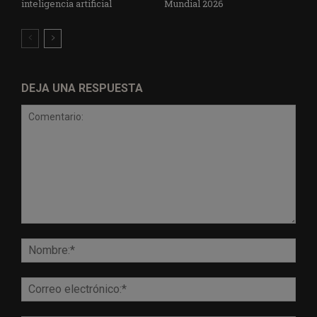
inteligencia artificial
Mundial 2026
DEJA UNA RESPUESTA
Comentario:
Nomb
Corr
elect