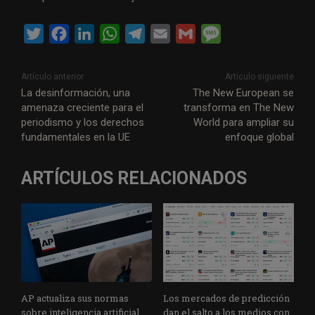
T
F
L
W
T
E
G
M
w
a
i
h
e
m
m
e
i
c
n
a
l
a
a
s
Artículo anterior
Artículo siguiente
t
e
k
t
e
i
i
s
La desinformación, una
The New European se
amenaza creciente para el
transforma en The New
t
b
e
s
g
l
l
a
periodismo y los derechos
World para ampliar su
e
o
d
A
r
g
fundamentales en la UE
enfoque global
r
o
I
p
a
e
k
n
p
m
ARTÍCULOS RELACIONADOS
AP actualiza sus normas
Los mercados de predicción
sobre inteligencia artificial
dan el salto a los medios con