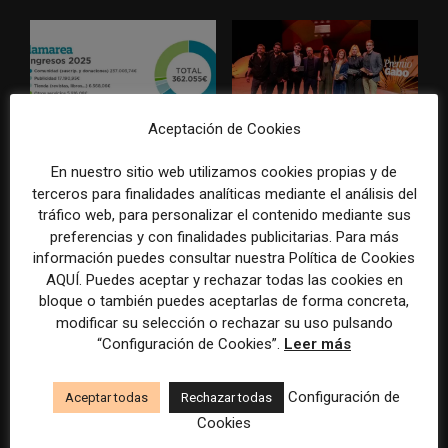
Aceptación de Cookies
La Marea cierra 2025 con
El Premio Gabo 2026
En nuestro sitio web utilizamos cookies propias y de
superávit, pero su
reconoce cinco historias de
terceros para finalidades analíticas mediante el análisis del
cooperativa pierde 38.542
Brasil, España y El Salvador
euros
sobre el poder, la memoria y
tráfico web, para personalizar el contenido mediante sus
la violencia
preferencias y con finalidades publicitarias. Para más
información puedes consultar nuestra Política de Cookies
AQUÍ. Puedes aceptar y rechazar todas las cookies en
bloque o también puedes aceptarlas de forma concreta,
modificar su selección o rechazar su uso pulsando
“Configuración de Cookies”.
Leer más
Configuración de
Aceptar todas
Rechazar todas
Radio Televisión Madrid
ADEPA crea un premio
Cookies
establece un sistema de
especial para la mejor