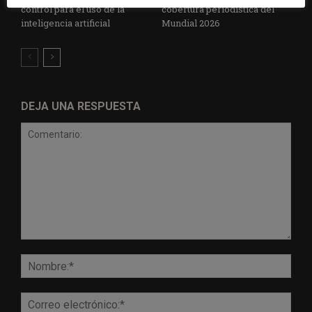
control para el uso de la
cobertura periodística del
inteligencia artificial
Mundial 2026
DEJA UNA RESPUESTA
Comentario:
Nomb
Corr