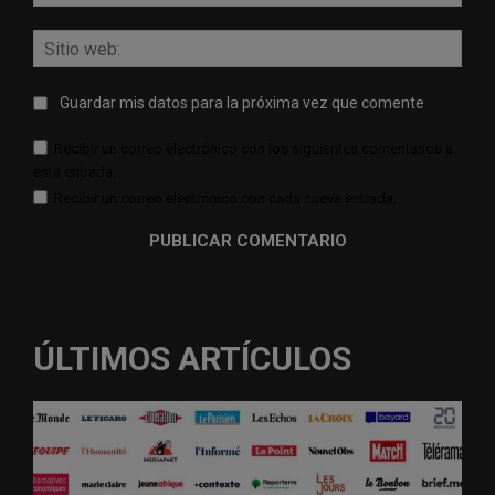
elect
Sitio
web:
Guardar mis datos para la próxima vez que comente
Recibir un correo electrónico con los siguientes comentarios a
esta entrada.
Recibir un correo electrónico con cada nueva entrada.
ÚLTIMOS ARTÍCULOS