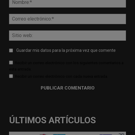
Corr
elect
Sitio
web:
Guardar mis datos para la próxima vez que comente
Recibir un correo electrónico con los siguientes comentarios a
esta entrada.
Recibir un correo electrónico con cada nueva entrada.
ÚLTIMOS ARTÍCULOS