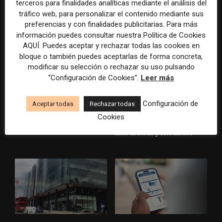
el ejemplo de USA Today
terceros para finalidades analíticas mediante el análisis del
durante el Mundial de...
tráfico web, para personalizar el contenido mediante sus
preferencias y con finalidades publicitarias. Para más
información puedes consultar nuestra Política de Cookies
AQUÍ. Puedes aceptar y rechazar todas las cookies en
bloque o también puedes aceptarlas de forma concreta,
modificar su selección o rechazar su uso pulsando
“Configuración de Cookies”.
Leer más
Usar la IA solo para producir
Doce lecciones de Oxford
Configuración de
Aceptar todas
Rechazar todas
más rápido no transformará
para las redacciones: menos
Cookies
el periodismo
retórica sobre innovación y
más método periodístico