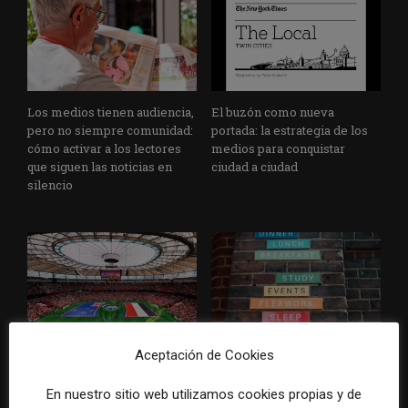
Los medios tienen audiencia,
El buzón como nueva
pero no siempre comunidad:
portada: la estrategia de los
cómo activar a los lectores
medios para conquistar
que siguen las noticias en
ciudad a ciudad
silencio
Cómo adelantarse a los
Cuando el lector ya no llega
Aceptación de Cookies
resúmenes con IA de Google
al medio, el medio tiene que
en las noticias de última hora:
llegar a sus rutinas
En nuestro sitio web utilizamos cookies propias y de