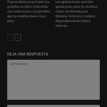
El periodista ya no basta: los
Las aplicaciones móviles
grandes medios rediseñan
ganan peso para los medios
sus redacciones con perfiles
como vía directa para
que no existían hace cinco
fidelizar lectores y reducir
años
dependencia del tráfico
externo
DEJA UNA RESPUESTA
Comentario:
Nomb