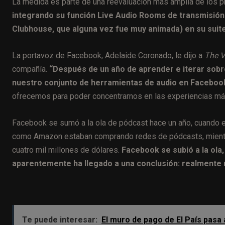
La medida es parte de una reevaluación más amplia de los 
integrando su función Live Audio Rooms de transmisión 
Clubhouse, que alguna vez fue muy animada) en su suit
La portavoz de Facebook, Adelaide Coronado, le dijo a
The V
compañía.
“Después de un año de aprender e iterar sobre
nuestro conjunto de herramientas de audio en Faceboo
ofrecemos para poder concentrarnos en las experiencias más
Facebook se sumó a la ola de pódcast hace un año, cuando
como Amazon estaban comprando redes de pódcasts, mientras
cuatro mil millones de dólares.
Facebook se subió a la ola
aparentemente ha llegado a una conclusión: realmente 
Te puede interesar:
El muro de pago de El País pasa a