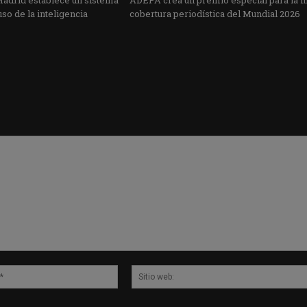
Madrid establece un sistema
ADEPA crea un premio especial para la 
uso de la inteligencia
cobertura periodística del Mundial 2026
Correo
electrónico:*