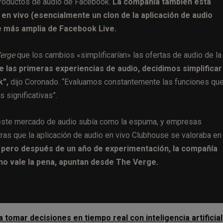
productos de audio de Facebook.
La compañía también está
en vivo (esencialmente un clon de la aplicación de audio
e más amplia de Facebook Live.
erge
que los cambios «simplificarían» las ofertas de audio de la
 las primeras experiencias de audio, decidimos simplificar
k”,
dijo Coronado. “Evaluamos constantemente las funciones qu
 significativas”.
 este mercado de audio subía como la espuma, y empresas
 que la aplicación de audio en vivo Clubhouse se valoraba en
, pero
después de un año de experimentación, la compañía
no vale la pena, apuntan desde The Verge.
 tomar decisiones en tiempo real con inteligencia artificial