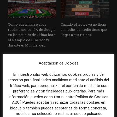
Cómo adelantarse a los
Cuando el lector ya no llega
resúmenes con IA de Google
al medio, el medio tiene que
en las noticias de última hora:
llegar a sus rutinas
el ejemplo de USA Today
durante el Mundial de...
Aceptación de Cookies
En nuestro sitio web utilizamos cookies propias y de
terceros para finalidades analíticas mediante el análisis del
tráfico web, para personalizar el contenido mediante sus
preferencias y con finalidades publicitarias. Para más
Usar la IA solo para producir
Doce lecciones de Oxford
información puedes consultar nuestra Política de Cookies
más rápido no transformará
para las redacciones: menos
AQUÍ. Puedes aceptar y rechazar todas las cookies en
el periodismo
retórica sobre innovación y
bloque o también puedes aceptarlas de forma concreta,
más método periodístico
modificar su selección o rechazar su uso pulsando