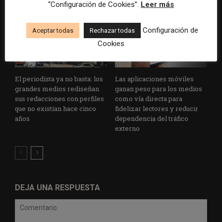
“Configuración de Cookies”.
Leer más
Configuración de
Aceptar todas
Rechazar todas
Cookies
El periodista ya no basta: los
Las aplicaciones móviles
grandes medios rediseñan
ganan peso para los medios
sus redacciones con perfiles
como vía directa para
que no existían hace cinco
fidelizar lectores y reducir
años
dependencia del tráfico
externo
DEJA UNA RESPUESTA