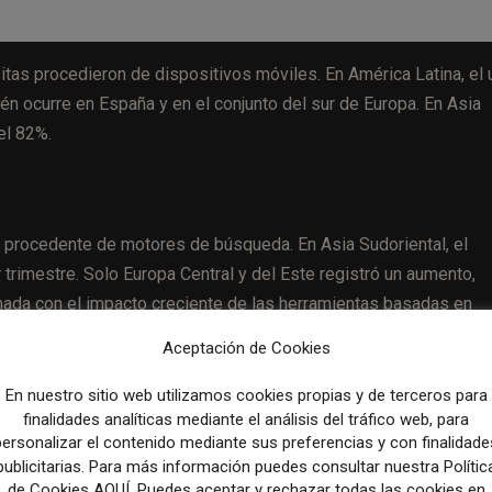
itas procedieron de dispositivos móviles. En América Latina, el
n ocurre en España y en el conjunto del sur de Europa. En Asia
el 82%.
o procedente de motores de búsqueda. En Asia Sudoriental, el
trimestre. Solo Europa Central y del Este registró un aumento,
nada con el impacto creciente de las herramientas basadas en
Aceptación de Cookies
En nuestro sitio web utilizamos cookies propias y de terceros para
finalidades analíticas mediante el análisis del tráfico web, para
personalizar el contenido mediante sus preferencias y con finalidade
 de regiones. En África, el 23% de las visitas a medios digitale
publicitarias. Para más información puedes consultar nuestra Polític
el último trimestre de 2024. En América del Norte, el porcentaj
de Cookies AQUÍ. Puedes aceptar y rechazar todas las cookies en