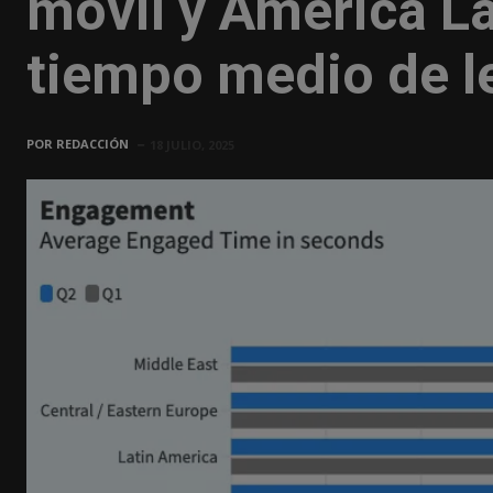
móvil y América La
tiempo medio de l
POR
REDACCIÓN
18 JULIO, 2025