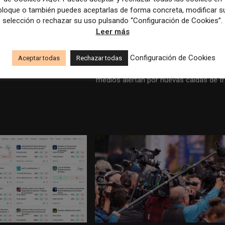
o del 1%.
bloque o también puedes aceptarlas de forma concreta, modificar s
selección o rechazar su uso pulsando “Configuración de Cookies”.
Leer más
Configuración de Cookies
Artículo sig
Aceptar todas
Rechazar todas
Google amplía el uso de resúmenes por IA en Discover 
medios alertan por nuevas caídas de tr