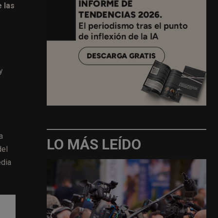
 las
y
a
LO MÁS LEÍDO
del
edia