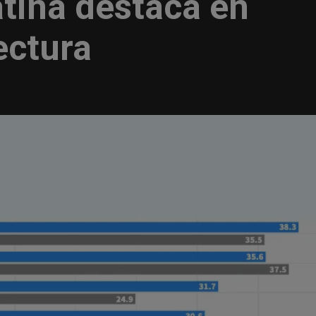
tina destaca en
ectura