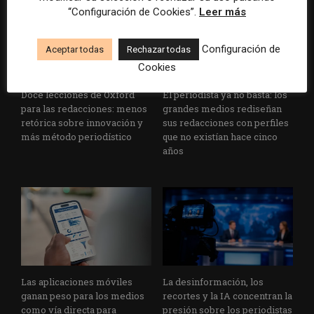
“Configuración de Cookies”.
Leer más
Configuración de
Aceptar todas
Rechazar todas
Cookies
Doce lecciones de Oxford
El periodista ya no basta: los
para las redacciones: menos
grandes medios rediseñan
retórica sobre innovación y
sus redacciones con perfiles
más método periodístico
que no existían hace cinco
años
Las aplicaciones móviles
La desinformación, los
ganan peso para los medios
recortes y la IA concentran la
como vía directa para
presión sobre los periodistas