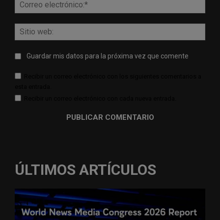
Corr
elect
Sitio
web:
Guardar mis datos para la próxima vez que comente
Recibir un correo electrónico con los siguientes comentarios a
esta entrada.
Recibir un correo electrónico con cada nueva entrada.
ÚLTIMOS ARTÍCULOS