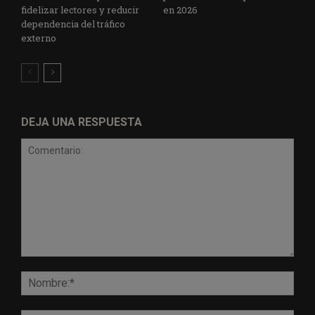
fidelizar lectores y reducir
en 2026
dependencia del tráfico
externo
DEJA UNA RESPUESTA
Comentario:
Nomb