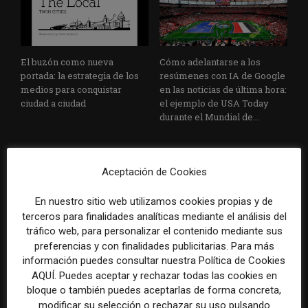
El buzón como nueva
Cómo adelantarse a los
portada: la estrategia de los
resúmenes con IA de Google
medios para conquistar
en las noticias de última hora:
ciudad a ciudad
el ejemplo de USA Today
durante el Mundial de...
Aceptación de Cookies
En nuestro sitio web utilizamos cookies propias y de
terceros para finalidades analíticas mediante el análisis del
tráfico web, para personalizar el contenido mediante sus
Cuando el lector ya no llega
Usar la IA solo para producir
preferencias y con finalidades publicitarias. Para más
al medio, el medio tiene que
más rápido no transformará
información puedes consultar nuestra Política de Cookies
llegar a sus rutinas
el periodismo
AQUÍ. Puedes aceptar y rechazar todas las cookies en
bloque o también puedes aceptarlas de forma concreta,
modificar su selección o rechazar su uso pulsando