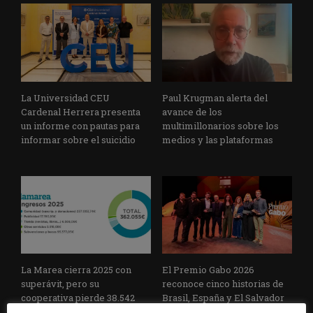
La Universidad CEU
Paul Krugman alerta del
Cardenal Herrera presenta
avance de los
un informe con pautas para
multimillonarios sobre los
informar sobre el suicidio
medios y las plataformas
La Marea cierra 2025 con
El Premio Gabo 2026
superávit, pero su
reconoce cinco historias de
cooperativa pierde 38.542
Brasil, España y El Salvador
euros
sobre el poder, la memoria y