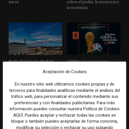
euros
sobre el poder, la memoria y
la violencia
Radio Televisión Madrid
ADEPA crea un premio
establece un sistema de
especial para la mejor
Aceptación de Cookies
control para el uso de la
cobertura periodística del
inteligencia artificial
Mundial 2026
En nuestro sitio web utilizamos cookies propias y de
terceros para finalidades analíticas mediante el análisis del
tráfico web, para personalizar el contenido mediante sus
preferencias y con finalidades publicitarias. Para más
información puedes consultar nuestra Política de Cookies
DEJA UNA RESPUESTA
AQUÍ. Puedes aceptar y rechazar todas las cookies en
bloque o también puedes aceptarlas de forma concreta,
modificar su selección o rechazar su uso pulsando