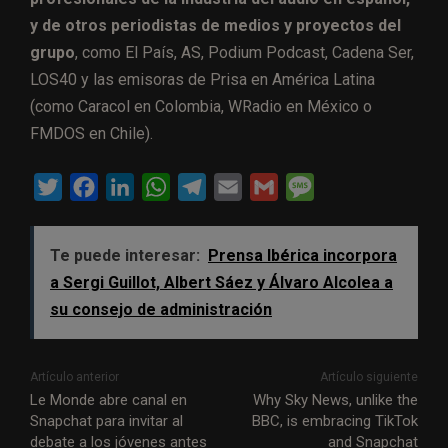
y de otros periodistas de medios y proyectos del
grupo
, como El País, AS, Podium Podcast, Cadena Ser,
LOS40 y las emisoras de Prisa en América Latina
(como Caracol en Colombia, WRadio en México o
FMDOS en Chile).
T
F
L
W
T
E
G
M
w
a
i
h
e
m
m
e
i
c
n
a
l
a
a
s
Te puede interesar:
Prensa Ibérica incorpora
t
e
k
t
e
i
i
s
a Sergi Guillot, Albert Sáez y Álvaro Alcolea a
t
b
e
s
g
l
l
a
su consejo de administración
e
o
d
A
r
g
r
o
I
p
a
e
Artículo anterior
Artículo siguiente
k
n
p
m
Le Monde abre canal en
Why Sky News, unlike the
Snapchat para invitar al
BBC, is embracing TikTok
debate a los jóvenes antes
and Snapchat