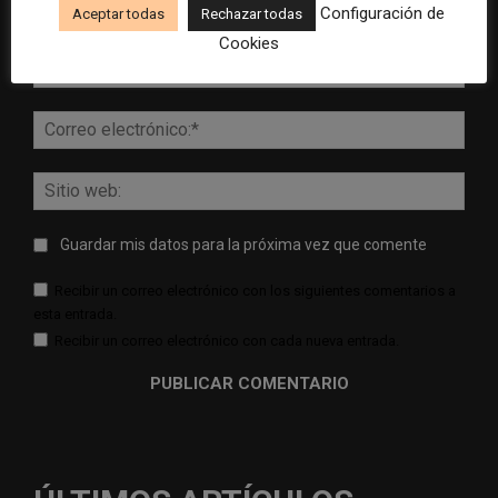
Configuración de
Aceptar todas
Rechazar todas
Comentario:
Cookies
Nomb
Corr
elect
Sitio
web:
Guardar mis datos para la próxima vez que comente
Recibir un correo electrónico con los siguientes comentarios a
esta entrada.
Recibir un correo electrónico con cada nueva entrada.