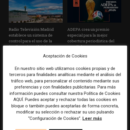
Radio Televisión Madrid
ADEPA crea un premio
establece un sistema de
especial para la mejor
control para el uso de la
cobertura periodística del
inteligencia artificial
Mundial 2026
Aceptación de Cookies
En nuestro sitio web utilizamos cookies propias y de
terceros para finalidades analíticas mediante el análisis del
tráfico web, para personalizar el contenido mediante sus
DEJA UNA RESPUESTA
preferencias y con finalidades publicitarias. Para más
información puedes consultar nuestra Política de Cookies
AQUÍ. Puedes aceptar y rechazar todas las cookies en
bloque o también puedes aceptarlas de forma concreta,
modificar su selección o rechazar su uso pulsando
“Configuración de Cookies”.
Leer más