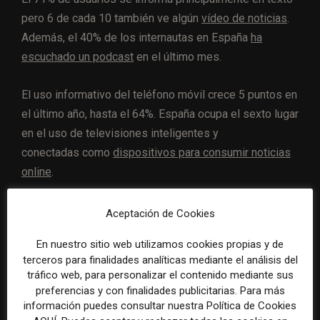
pero 6 de cada 10 también ve algún
vídeo de noticias
.
Además, el 40% de los internautas en España
ha
escuchado un podcast
en el último mes.
El uso informativo del teléfono móvil crece 5 puntos en
el último año, hasta el 64%. España ocupa el sexto lugar
en el uso de televisiones inteligentes y
conectadas como
dispositivos para consumir noticias
online
.
Entre los
itinerarios de acceso
a la información, la
Aceptación de Cookies
mitad de los usuarios de dispositivos móviles
utiliza a
En nuestro sitio web utilizamos cookies propias y de
diario una aplicación
para consultar noticias en internet
terceros para finalidades analíticas mediante el análisis del
(51%), y un 15%
recibe notificaciones informativas
.
tráfico web, para personalizar el contenido mediante sus
preferencias y con finalidades publicitarias. Para más
información puedes consultar nuestra Política de Cookies