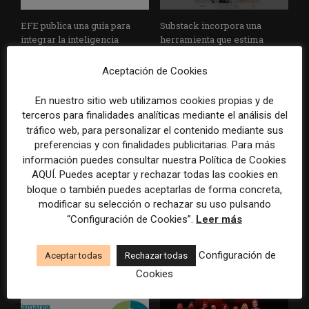
EFE publica una guía para
Substack incorpora una
integrar la inteligencia
herramienta que estima
artificial en sus procesos
cuánto contenido ha sido
informativos con supervisión
escrito con inteligencia
Aceptación de Cookies
humana
artificial
En nuestro sitio web utilizamos cookies propias y de
terceros para finalidades analíticas mediante el análisis del
tráfico web, para personalizar el contenido mediante sus
preferencias y con finalidades publicitarias. Para más
información puedes consultar nuestra Política de Cookies
AQUÍ. Puedes aceptar y rechazar todas las cookies en
bloque o también puedes aceptarlas de forma concreta,
modificar su selección o rechazar su uso pulsando
La Universidad CEU
Paul Krugman alerta del
“Configuración de Cookies”.
Leer más
Cardenal Herrera presenta
avance de los
un informe con pautas para
multimillonarios sobre los
informar sobre el suicidio
medios y las plataformas
Configuración de
Aceptar todas
Rechazar todas
Cookies