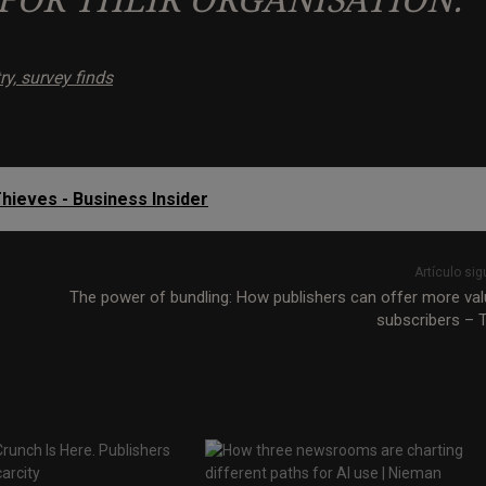
 FOR THEIR ORGANISATION.
try, survey finds
hieves - Business Insider
Artículo sig
The power of bundling: How publishers can offer more val
subscribers – 