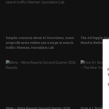
Despite concerns about AI Overviews, some
The Ad Supply Cru
nonprofit news outlets see a surge in search
Need to Rethink S
traffic | Nieman Journalism Lab
Meta – Meta Reports Second Quarter 2026
How A.I. Books Sn