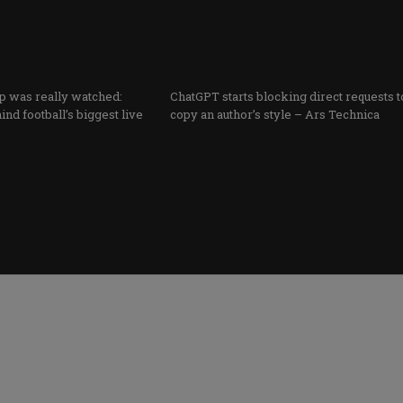
 was really watched:
ChatGPT starts blocking direct requests t
ind football’s biggest live
copy an author’s style – Ars Technica