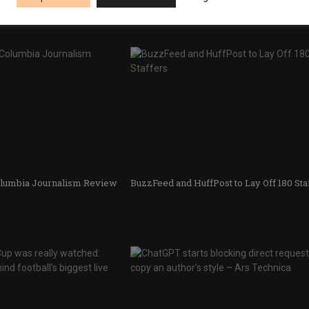
Times
Apple Podcasts, New Luigi Mangione Se
olumbia Journalism Review
BuzzFeed and HuffPost to Lay Off 180 Sta