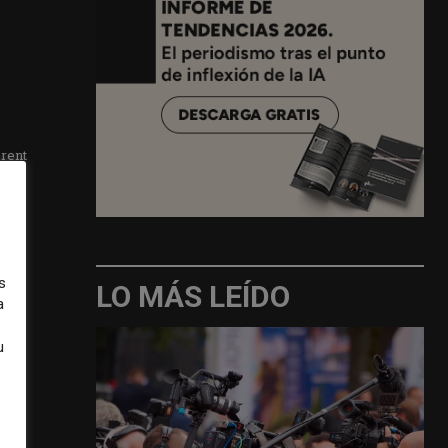
rent
b
s
LO MÁS LEÍDO
a
u
 on