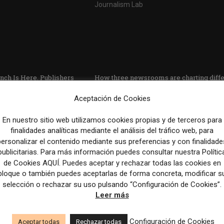
nch Is Here. Publishers
How three newsrooms are charting diffe
carcity
paths for AI use | Nieman Journalism La
Aceptación de Cookies
En nuestro sitio web utilizamos cookies propias y de terceros para
finalidades analíticas mediante el análisis del tráfico web, para
personalizar el contenido mediante sus preferencias y con finalidade
publicitarias. Para más información puedes consultar nuestra Polític
de Cookies AQUÍ. Puedes aceptar y rechazar todas las cookies en
bloque o también puedes aceptarlas de forma concreta, modificar s
selección o rechazar su uso pulsando “Configuración de Cookies”.
Leer más
Configuración de Cookies
eak Their Way Into Stores
20/20 True Crime Subscription Launches
Aceptar todas
Rechazar todas