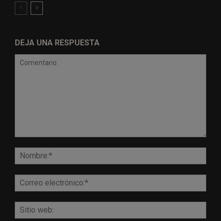
DEJA UNA RESPUESTA
Comentario:
Nomb
Corr
elect
Sitio
web: