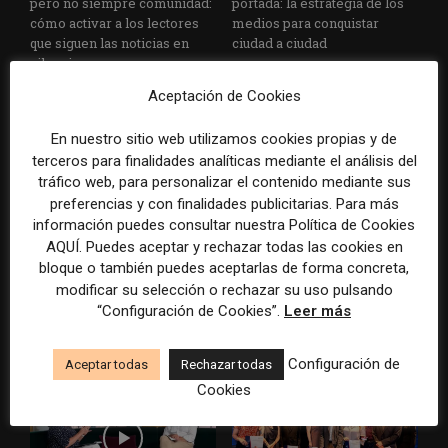
pero no siempre comunidad:
portada: la estrategia de los
cómo activar a los lectores
medios para conquistar
que siguen las noticias en
ciudad a ciudad
silencio
Aceptación de Cookies
En nuestro sitio web utilizamos cookies propias y de
terceros para finalidades analíticas mediante el análisis del
tráfico web, para personalizar el contenido mediante sus
preferencias y con finalidades publicitarias. Para más
información puedes consultar nuestra Política de Cookies
AQUÍ. Puedes aceptar y rechazar todas las cookies en
Cómo adelantarse a los
Cuando el lector ya no llega
bloque o también puedes aceptarlas de forma concreta,
resúmenes con IA de Google
al medio, el medio tiene que
en las noticias de última hora:
llegar a sus rutinas
modificar su selección o rechazar su uso pulsando
el ejemplo de USA Today
“Configuración de Cookies”.
Leer más
durante el Mundial de...
Configuración de
Aceptar todas
Rechazar todas
Cookies