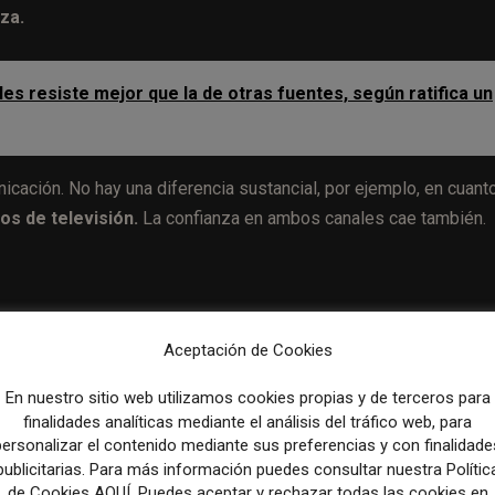
za.
les resiste mejor que la de otras fuentes, según ratifica un
ación. No hay una diferencia sustancial, por ejemplo, en cuanto
os de televisión.
La confianza en ambos canales cae también.
Aceptación de Cookies
estas, la caída en la confianza es generalizada. Los datos son
En nuestro sitio web utilizamos cookies propias y de terceros para
finalidades analíticas mediante el análisis del tráfico web, para
personalizar el contenido mediante sus preferencias y con finalidade
publicitarias. Para más información puedes consultar nuestra Polític
de Cookies AQUÍ. Puedes aceptar y rechazar todas las cookies en