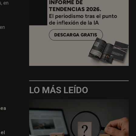
, en
 en
»
LO MÁS LEÍDO
nea
 el