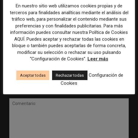
En nuestro sitio web utilizamos cookies propias y de
terceros para finalidades analíticas mediante el análisis del
tráfico web, para personalizar el contenido mediante sus
preferencias y con finalidades publicitarias. Para más
información puedes consultar nuestra Política de Cookies
Radio Televisión Madrid
ADEPA crea un premio
AQUÍ. Puedes aceptar y rechazar todas las cookies en
establece un sistema de
especial para la mejor
bloque o también puedes aceptarlas de forma concreta,
control para el uso de la
cobertura periodística del
modificar su selección o rechazar su uso pulsando
inteligencia artificial
Mundial 2026
“Configuración de Cookies”.
Leer más
Configuración de
Aceptar todas
Rechazar todas
Cookies
DEJA UNA RESPUESTA