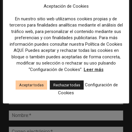
establece un sistema de
especial para la mejor
Aceptación de Cookies
control para el uso de la
cobertura periodística del
inteligencia artificial
Mundial 2026
En nuestro sitio web utilizamos cookies propias y de
terceros para finalidades analíticas mediante el análisis del
tráfico web, para personalizar el contenido mediante sus
preferencias y con finalidades publicitarias. Para más
información puedes consultar nuestra Política de Cookies
DEJA UNA RESPUESTA
AQUÍ. Puedes aceptar y rechazar todas las cookies en
bloque o también puedes aceptarlas de forma concreta,
modificar su selección o rechazar su uso pulsando
“Configuración de Cookies”.
Leer más
Configuración de
Aceptar todas
Rechazar todas
Cookies
Comentario:
Nomb
Corr