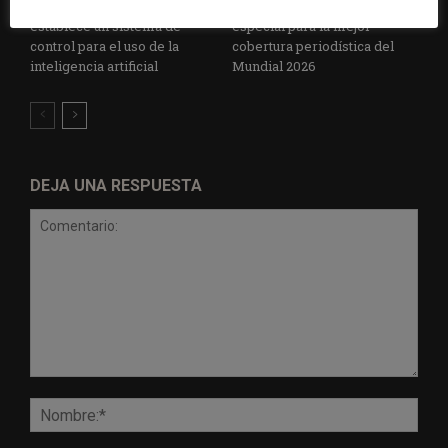
Radio Televisión Madrid
ADEPA crea un premio
establece un sistema de
especial para la mejor
control para el uso de la
cobertura periodística del
inteligencia artificial
Mundial 2026
DEJA UNA RESPUESTA
Comentario:
Nomb