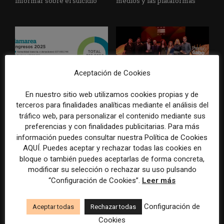
informar sobre el suicidio
medios y las plataformas
Aceptación de Cookies
La Marea cierra 2025 con
El Premio Gabo 2026
En nuestro sitio web utilizamos cookies propias y de
superávit, pero su
reconoce cinco historias de
terceros para finalidades analíticas mediante el análisis del
cooperativa pierde 38.542
Brasil, España y El Salvador
tráfico web, para personalizar el contenido mediante sus
euros
sobre el poder, la memoria y
preferencias y con finalidades publicitarias. Para más
la violencia
información puedes consultar nuestra Política de Cookies
AQUÍ. Puedes aceptar y rechazar todas las cookies en
bloque o también puedes aceptarlas de forma concreta,
modificar su selección o rechazar su uso pulsando
“Configuración de Cookies”.
Leer más
Configuración de
Aceptar todas
Rechazar todas
Cookies