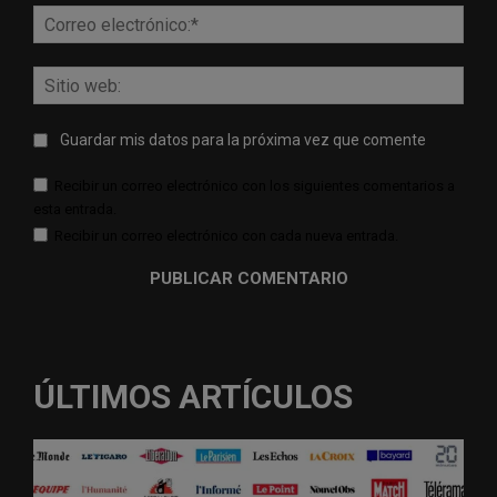
Corr
elect
Sitio
web:
Guardar mis datos para la próxima vez que comente
Recibir un correo electrónico con los siguientes comentarios a
esta entrada.
Recibir un correo electrónico con cada nueva entrada.
ÚLTIMOS ARTÍCULOS