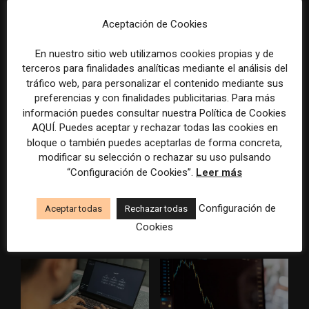
Study of Journalism
Aceptación de Cookies
ARTÍCULOS RELACIONADOS
En nuestro sitio web utilizamos cookies propias y de
terceros para finalidades analíticas mediante el análisis del
tráfico web, para personalizar el contenido mediante sus
preferencias y con finalidades publicitarias. Para más
información puedes consultar nuestra Política de Cookies
AQUÍ. Puedes aceptar y rechazar todas las cookies en
bloque o también puedes aceptarlas de forma concreta,
modificar su selección o rechazar su uso pulsando
El gran problema
WAN-IFRA reúne las
“Configuración de Cookies”.
Leer más
tecnológico de los medios ya
principales estrategias de los
no es la falta de
medios ante la IA, la pérdida
Configuración de
herramientas, sino su
de ingresos y los cambios de
Aceptar todas
Rechazar todas
desconexión
consumo
Cookies