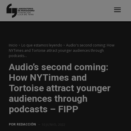
Inicio
Lo que estamos leyendo
Audio's second coming: How
NYTimes and Tortoise attract younger audiences through
podcasts...
Audio’s second coming:
How NYTimes and
Tortoise attract younger
audiences through
podcasts – FIPP
POR
REDACCIÓN
10 JUNIO, 2022