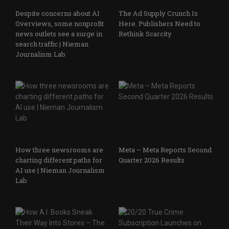
Despite concerns about AI
The Ad Supply Crunch Is
Overviews, some nonprofit
Here. Publishers Need to
news outlets see a surge in
Rethink Scarcity
search traffic | Nieman
Journalism Lab
How three newsrooms are
Meta – Meta Reports Second
charting different paths for
Quarter 2026 Results
AI use | Nieman Journalism
Lab