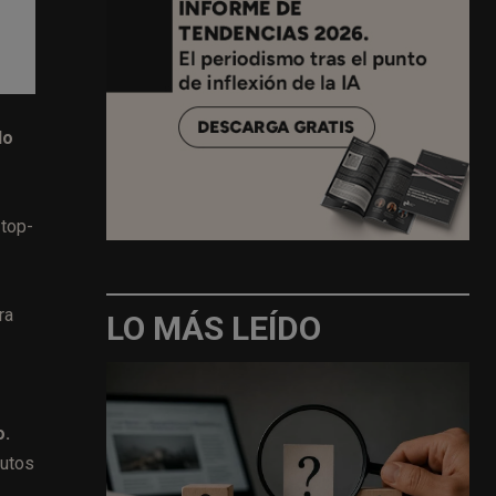
do
 top-
ra
LO MÁS LEÍDO
o.
nutos