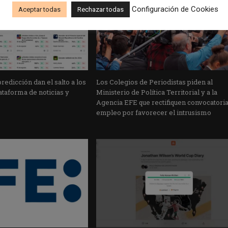
Configuración de Cookies
Aceptar todas
Rechazar todas
edicción dan el salto a los
Los Colegios de Periodistas piden al
taforma de noticias y
Ministerio de Política Territorial y a la
Agencia EFE que rectifiquen convocatori
empleo por favorecer el intrusismo