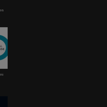
con
 su