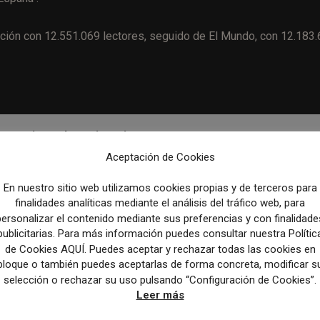
ción con 12.551.069 lectores, seguido de El Mundo, con 12.183
nformativa sobre migraciones
Aceptación de Cookies
Artículo sig
En nuestro sitio web utilizamos cookies propias y de terceros para
Estrategias para captar y retener suscriptores: la experienc
finalidades analíticas mediante el análisis del tráfico web, para
Diari Ara y GFR 
personalizar el contenido mediante sus preferencias y con finalidade
publicitarias. Para más información puedes consultar nuestra Polític
de Cookies AQUÍ. Puedes aceptar y rechazar todas las cookies en
bloque o también puedes aceptarlas de forma concreta, modificar s
selección o rechazar su uso pulsando “Configuración de Cookies”.
Leer más