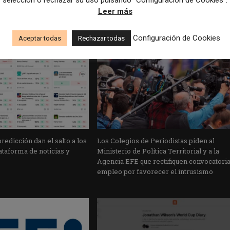
selección o rechazar su uso pulsando “Configuración de Cookies”.
Leer más
Configuración de Cookies
Aceptar todas
Rechazar todas
edicción dan el salto a los
Los Colegios de Periodistas piden al
taforma de noticias y
Ministerio de Política Territorial y a la
Agencia EFE que rectifiquen convocatori
empleo por favorecer el intrusismo