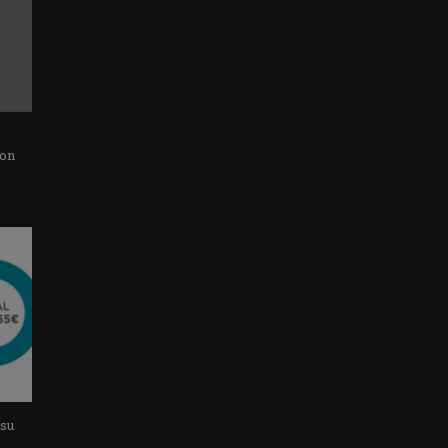
con
 su