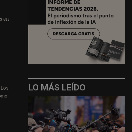
s en
LO MÁS LEÍDO
. Los
como