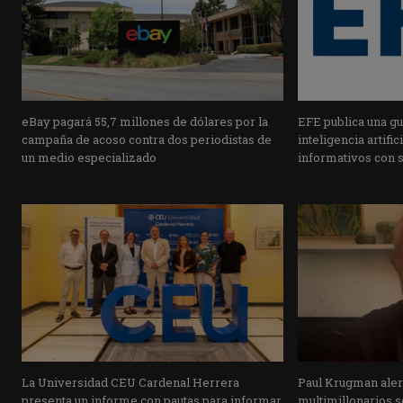
eBay pagará 55,7 millones de dólares por la
EFE publica una guí
campaña de acoso contra dos periodistas de
inteligencia artifi
un medio especializado
informativos con 
La Universidad CEU Cardenal Herrera
Paul Krugman alert
presenta un informe con pautas para informar
multimillonarios s