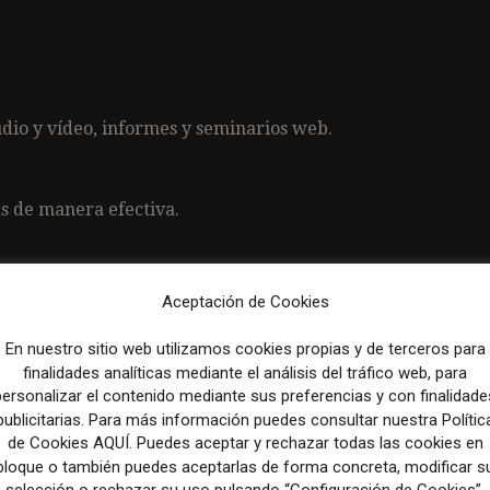
udio y vídeo, informes y seminarios web.
as de manera efectiva.
Aceptación de Cookies
Ringier a su mayor margen operativo histórico
En nuestro sitio web utilizamos cookies propias y de terceros para
finalidades analíticas mediante el análisis del tráfico web, para
personalizar el contenido mediante sus preferencias y con finalidade
Artículo sig
publicitarias. Para más información puedes consultar nuestra Polític
o
Soon-Shiong and Bezos provide fresh evidence fo
de Cookies AQUÍ. Puedes aceptar y rechazar todas las cookies en
downsides of billionaire news ownership – Po
bloque o también puedes aceptarlas de forma concreta, modificar s